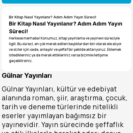
%20
Zıroğlu Tozman’ın Son Efesi / Hasan Taşcı
Bir Kitap Nasıl Yayınlanır? Adım Adım Yayın Süreci!
Bir Kitap Nasıl Yayınlanır? Adım Adım Yayın
400,00 TL
Süreci!
320,00 TL
Herkese merhaba! Konumuz, kitap yayınlama ve yayınevi süreciyle
ilgili. Bu süreci, en çok merak edilen başlıklardan biri olarak ele alıyor
%20
Anka Kuşu / Fatma Betül Akmaz
ve sizler için sade, anlaşılır ve şeffaf bir şekilde aktarıyoruz. Eklemek
istedikleriniz ya da merak ettikleriniz varsa bizimle iletişime
geçebilirsiniz.
350,00 TL
280,00 TL
Gülnar Yayınları
%20
Kehf Yazılarım (Kavramlar Telakkiler) / Ali Cüneyt Eren
Gülnar Yayınları, kültür ve edebiyat
600,00 TL
alanında roman, şiir, araştırma, çocuk,
480,00 TL
tarih ve deneme türlerinde nitelikli
%20
Sen Rabb’inin En Kıymetlisisin / Nuran Tekbaş
eserler yayımlayan bağımsız bir
yayınevidir. Yayın sürecinde şeffaflık
350,00 TL