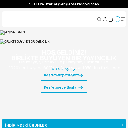
350 TL ve üzeri alışverişlerde kargo bizden.
350 TL ve üzeri alışverişlerde kargo bizden.
350 TL ve üzeri alışverişlerde kargo bizden.
350 TL ve üzeri alışverişlerde kargo bizden.
HOŞ GELDİNİZ!
BİRLİKTE BÜYÜYEN BİR YAYINCILIK
Okumaya, yazmaya ve paylaşmaya açık bir alan.
2020’den bu yana 600’den fazla yazar 1050’den fazla eser
Bize Ulaş
okurla buluştu.
Keşfetmeye Başla
Keşfetmeye Başla
İNDİRİMDEKİ ÜRÜNLER