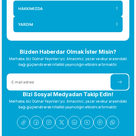
HAKKIMIZDA
%20
Messaldo ve Çingene Kız / Edip Yüksekyuva
YARDIM
350,00 TL
280,00 TL
%20
Hüseyin ve Çılgın Harfler / Taner Şen
Bizden Haberdar Olmak İster Misin?
Merhaba, biz Gülnar Yayınları’yız. Amacımız, yazar ve okur arasındaki
350,00 TL
bağı güçlendirerek nitelikli yayıncılığın etkisini artırmaktır.
280,00 TL
%20
Bir Dönemin Gezgin Cumhuriyet Savcısı / Hüseyin Altun
Bizi Sosyal Medyadan Takip Edin!
800,00 TL
640,00 TL
Merhaba, biz Gülnar Yayınları’yız. Amacımız, yazar ve okur arasındaki
bağı güçlendirerek nitelikli yayıncılığın etkisini artırmaktır.
%20
%20
İyilik İyidir / İrfan B. Gültekin
Gizemli Harita / Ali Pektaş
350,00 TL
400,00 TL
280,00 TL
320,00 TL