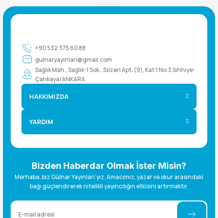
+90 532 375 60 88
gulnaryayinlari@gmail.com
Sağlık Mah., Sağlık-1 Sok., Sözeri Apt. (9), Kat:1 No:3 Sıhhiye-
Çankaya/ANKARA
HAKKIMIZDA
YARDIM
Bizden Haberdar Olmak İster Misin?
Merhaba, biz Gülnar Yayınları’yız. Amacımız, yazar ve okur arasındaki
bağı güçlendirerek nitelikli yayıncılığın etkisini artırmaktır.