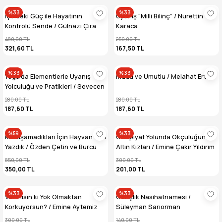
%33
%33
İçindeki Güç ile Hayatının
Uyanış “Milli Bilinç” / Nurettin
Kontrolü Sende / Gülnazı Çıra
Karaca
Yüce
480,00 TL
250,00 TL
321,60 TL
167,50 TL
%33
%33
Yoga'da Elementlerle Uyanış
Mutlu ve Umutlu / Melahat Erten
Yolculuğu ve Pratikleri / Sevecen
Oktay
280,00 TL
280,00 TL
187,60 TL
187,60 TL
%59
%33
Konuşamadıkları İçin Hayvan Gibi
Olimpiyat Yolunda Okçuluğun
Yazdık / Özden Çetin ve Burcu
Altın Kızları / Emine Çakır Yıldırım
Öner
850,00 TL
300,00 TL
350,00 TL
201,00 TL
%33
%33
Var mısın ki Yok Olmaktan
Gençlik Nasihatnamesi /
Korkuyorsun? / Emine Aytemiz
Süleyman Sarıorman
Kutluata
300,00 TL
140,00 TL