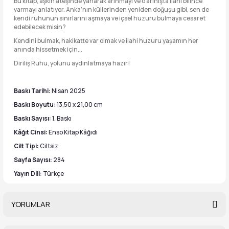
Bu kitap, aşkın ateşinde yanarak arınmayı ve o arınışta ilahi bilince
varmayı anlatıyor. Anka’nın küllerinden yeniden doğuşu gibi, sen de
kendi ruhunun sınırlarını aşmaya ve içsel huzuru bulmaya cesaret
edebilecek misin?
Kendini bulmak, hakikatte var olmak ve ilahi huzuru yaşamın her
anında hissetmek için...
Diriliş Ruhu, yolunu aydınlatmaya hazır!
Baskı Tarihi:
Nisan 2025
Baskı Boyutu:
13,50 x 21,00 cm
Baskı Sayısı:
1. Baskı
Kâğıt Cinsi:
Enso Kitap Kâğıdı
Cilt Tipi:
Ciltsiz
Sayfa Sayısı:
284
Yayın Dili:
Türkçe
YORUMLAR