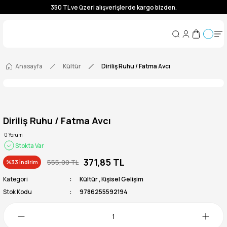
350 TL ve üzeri alışverişlerde kargo bizden.
350 TL ve üzeri alışverişlerde kargo bizden.
350 TL ve üzeri alışverişlerde kargo bizden.
350 TL ve üzeri alışverişlerde kargo bizden.
Anasayfa
Kültür
Diriliş Ruhu / Fatma Avcı
Diriliş Ruhu / Fatma Avcı
0 Yorum
Stokta Var
371,85 TL
555,00 TL
%33 İndirim
Kategori
Kültür
,
Kişisel Gelişim
Stok Kodu
9786255592194