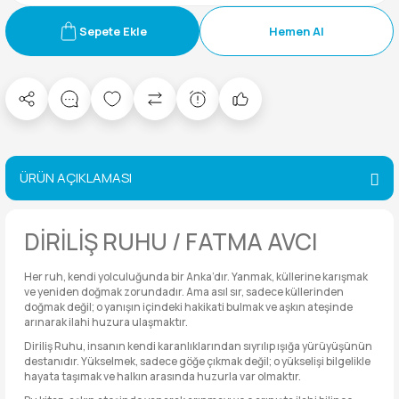
Sepete Ekle
Hemen Al
ÜRÜN AÇIKLAMASI
DİRİLİŞ RUHU / FATMA AVCI
Her ruh, kendi yolculuğunda bir Anka’dır. Yanmak, küllerine karışmak
ve yeniden doğmak zorundadır. Ama asıl sır, sadece küllerinden
doğmak değil; o yanışın içindeki hakikati bulmak ve aşkın ateşinde
arınarak ilahi huzura ulaşmaktır.
Diriliş Ruhu, insanın kendi karanlıklarından sıyrılıp ışığa yürüyüşünün
destanıdır. Yükselmek, sadece göğe çıkmak değil; o yükselişi bilgelikle
hayata taşımak ve halkın arasında huzurla var olmaktır.