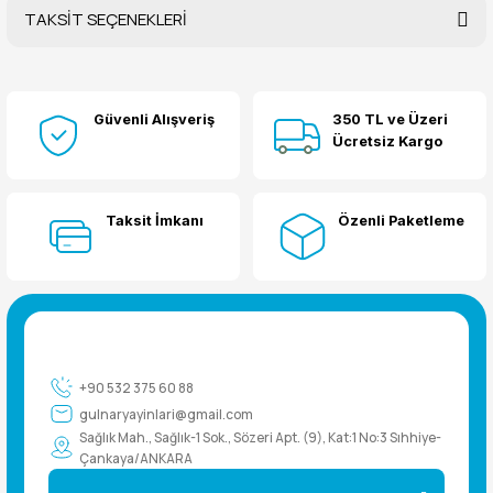
TAKSİT SEÇENEKLERİ
Bu ürüne ilk yorumu siz yapın!
Güvenli Alışveriş
350 TL ve Üzeri
Yorum Yaz
Ücretsiz Kargo
Taksit İmkanı
Özenli Paketleme
+90 532 375 60 88
gulnaryayinlari@gmail.com
Sağlık Mah., Sağlık-1 Sok., Sözeri Apt. (9), Kat:1 No:3 Sıhhiye-
Çankaya/ANKARA