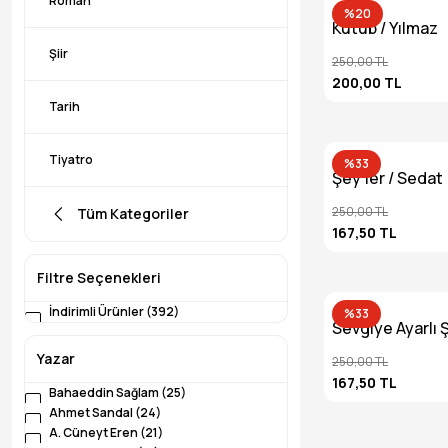
Roman
%20
Kutub / Yılmaz
Yenidinç
Şiir
250,00 TL
200,00 TL
Tarih
Tiyatro
%33
Şey’ler / Sedat
Sadioğlu
250,00 TL
Tüm Kategoriler
167,50 TL
Filtre Seçenekleri
İndirimli Ürünler (392)
%33
Sevgiye Ayarlı Şi
Kadir Çelik
Yazar
250,00 TL
167,50 TL
Bahaeddin Sağlam (25)
Ahmet Sandal (24)
A. Cüneyt Eren (21)