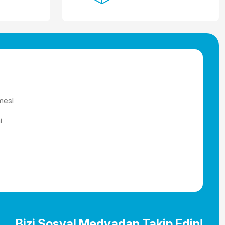
mesi
i
Bizi Sosyal Medyadan Takip Edin!