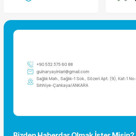
Feride Açık Abalı (1)
Fuat Odabaşıoğlu (1)
Halil Taşçı (1)
Haluk Gülle (1)
Hasan Demir (1)
Hayri Hızarcıoğlu (1)
Hüseyin Taşova (1)
İhsan Topcu (1)
İlknur Artuğ (1)
Işın M. Ceylan (1)
İsmet Özalp (1)
+90 532 375 60 88
İzzet Özcanoğlu (1)
gulnaryayinlari@gmail.com
Lazime Gazioğlu (1)
Sağlık Mah., Sağlık-1 Sok., Sözeri Apt. (9), Kat:1 No
Mehmet Sait Uluçay (1)
Sıhhiye-Çankaya/ANKARA
Mert Vidinli (1)
Mikail Söylemez (1)
Mithat Ünal (1)
Muhammed Bakır Yücetepe (1)
Muhammet Kaplan (1)
Murat Erciyas (1)
Murat Tevfik Tenşi (1)
Mustafa Yıldırım (1)
Bizden Haberdar Olmak İster Misin?