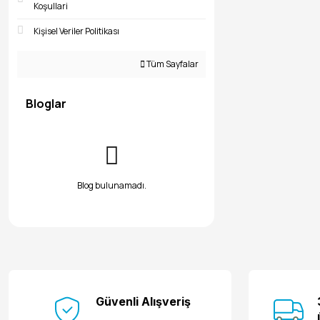
Koşullari
Lütfi Bulut (2)
Mehmet Bahadır (2)
Kişisel Veriler Politikası
Mesut Kocaman (2)
Sedat Sadioğlu (2)
Tüm Sayfalar
Selçuk Silsüpür (2)
Yasemin Elvan Şahin (2)
Ahmet Emre Coşkun (1)
Bloglar
Ali Gökce (1)
Aysel Özpınar (1)
Bilal Bütün (1)
Burak Hayrettin Doğansoy (1)
Burçak Sorhun (1)
Canan Özdemir (1)
Blog bulunamadı.
Candan Sevinç (1)
Cemalettin Turan (1)
Dr. Mustafa Uz (1)
Ebuzer Şahin (1)
Eda Karaöz (1)
Emin Yıldırım (1)
Emine Ballı (1)
Emir Hasan Çelik (1)
Güvenli Alışveriş
Ethem Erkoç (1)