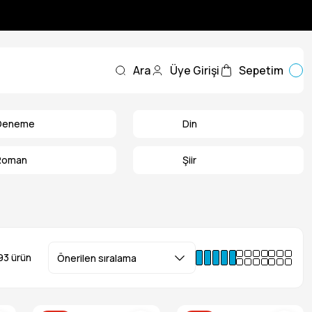
Ara
Üye Girişi
Sepetim
Deneme
Din
Roman
Şiir
93 ürün