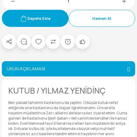
Sepete Ekle
Hemen Al
ÜRÜN AÇIKLAMASI
KUTUB / YILMAZ YENİDİNÇ
Ben yüksek tahsilimi Kastamonu’da yaptım. O büyük kutub vefat
ettiğinde yine Kastamonu’da stajyer öğretmendim. Üniversite
hayatım müddetince Zat-ı alilerini defalarca kez ziyaret ettim. Cuma
günleri de Kastamonu Şeyh Şaban-ı Veli camiinde kendileri ile namaz
kıldım. Evet Mehmed Feyzi Efendi Hazretleri tam müstakim bir evliya
idi. Evliyalar kutbu idi. İşte bu kitabımda o büyük veliyi muhtelif
yönleriyle siz aziz kaarilere takdim ettim ki hayatının her anını