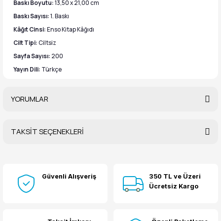
Baskı Boyutu:
13,50 x 21,00 cm
Baskı Sayısı:
1. Baskı
Kâğıt Cinsi:
Enso Kitap Kâğıdı
Cilt Tipi:
Ciltsiz
Sayfa Sayısı:
200
Yayın Dili:
Türkçe
YORUMLAR
TAKSİT SEÇENEKLERİ
Bu ürüne ilk yorumu siz yapın!
Güvenli Alışveriş
350 TL ve Üzeri
Yorum Yaz
Ücretsiz Kargo