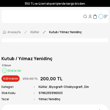
350 TL ve üzeri alışverişlerde kargo bizden.
350 TL ve üzeri alışverişlerde kargo bizden.
350 TL ve üzeri alışverişlerde kargo bizden.
350 TL ve üzeri alışverişlerde kargo bizden.
Anasayfa
Kültür
Kutub / Yılmaz Yenidinç
Kutub / Yılmaz Yenidinç
0 Yorum
Stokta Var
200,00 TL
250,00 TL
%20 İndirim
Kategori
Kültür
,
Biyografi-Otobiyografi
,
Din
Stok Kodu
9786255996503
Yazar
Yılmaz Yenidinç