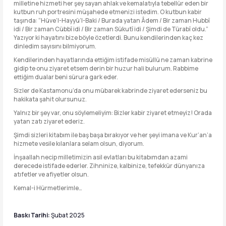
milletine hizmeti her şey sayan ahlak ve kemalatıyla tebellür eden bir
kutbun ruh portresini müşahede etmenizi istedim. O kutbun kabir
taşında: “Hüve’l-Hayyü’l-Baki / Burada yatan Âdem / Bir zaman Hubbî
idi / Bir zaman Cübbî idi / Bir zaman Sükutî idi / Şimdi de Türabî oldu.”
Yazıyor ki hayatını bize böyle özetlerdi. Bunu kendilerinden kaç kez
dinledim sayısını bilmiyorum.
Kendilerinden hayatlarında ettiğim istifade misüllü ne zaman kabrine
gidip te onu ziyaret etsem derin bir huzur hali bulurum. Rabbime
ettiğim dualar beni sürura gark eder.
Sizler de Kastamonu’da onu mübarek kabrinde ziyaret ederseniz bu
hakikata şahit olursunuz.
Yalnız bir şey var, onu söylemeliyim: Bizler kabir ziyaret etmeyiz! Orada
yatan zatı ziyaret ederiz.
Şimdi sizleri kitabım ile baş başa bırakıyor ve her şeyi imana ve Kur’an’a
hizmete vesile kılanlara selam olsun, diyorum.
İnşaallah necip milletimizin asil evlatları bu kitabımdan azami
derecede istifade ederler. Zihninize, kalbinize, tefekkür dünyanıza
atıfetler ve afiyetler olsun.
Kemal-i Hürmetlerimle…
Baskı Tarihi:
Şubat 2025