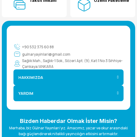
Taksit İmkanı
Özenli Paketleme
+90 532 375 60 88
gulnaryayinlari@gmail.com
Sağlık Mah., Sağlık-1 Sok., Sözeri Apt. (9), Kat:1 No:3 Sıhhiye-
Çankaya/ANKARA
HAKKIMIZDA
YARDIM
Bizden Haberdar Olmak İster Misin?
Merhaba, biz Gülnar Yayınları’yız. Amacımız, yazar ve okur arasındaki
bağı güçlendirerek nitelikli yayıncılığın etkisini artırmaktır.