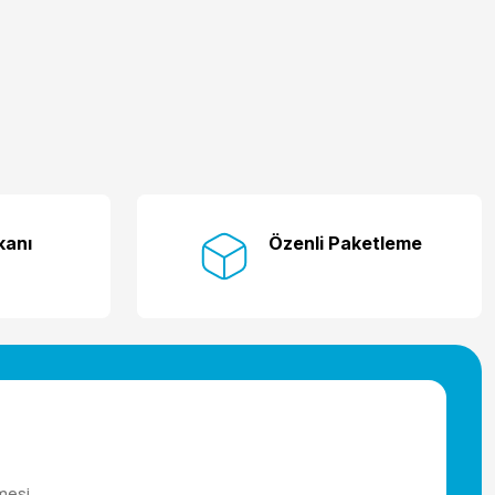
kanı
Özenli Paketleme
mesi