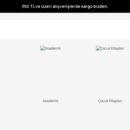
350 TL ve üzeri alışverişlerde kargo bizden.
350 TL ve üzeri alışverişlerde kargo bizden.
350 TL ve üzeri alışverişlerde kargo bizden.
350 TL ve üzeri alışverişlerde kargo bizden.
Akademik
Çocuk Kitapları