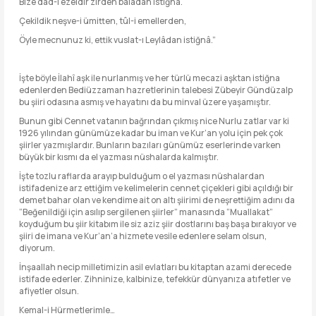
Bize dâd-ı ezeldir zîrden bâlâdan istiğnâ.
Çekildik neşve-i ümitten, tûl-i emellerden,
Öyle mecnunuz ki, ettik vuslat-ı Leylâdan istiğnâ.”
İşte böyle İlahî aşk ile nurlanmış ve her türlü mecazi aşktan istiğna
edenlerden Bediüzzaman hazretlerinin talebesi Zübeyir Gündüzalp
bu şiiri odasına asmış ve hayatını da bu minval üzere yaşamıştır.
Bunun gibi Cennet vatanın bağrından çıkmış nice Nurlu zatlar var ki
1926 yılından günümüze kadar bu iman ve Kur’an yolu için pek çok
şiirler yazmışlardır. Bunların bazıları günümüz eserlerinde varken
büyük bir kısmı da el yazması nüshalarda kalmıştır.
İşte tozlu raflarda arayıp bulduğum o el yazması nüshalardan
istifadenize arz ettiğim ve kelimelerin cennet çiçekleri gibi açıldığı bir
demet bahar olan ve kendime ait on altı şiirimi de neşrettiğim adını da
“Beğenildiği için asılıp sergilenen şiirler” manasında “Muallakat”
koyduğum bu şiir kitabım ile siz aziz şiir dostlarını baş başa bırakıyor ve
şiiri de imana ve Kur’an’a hizmete vesile edenlere selam olsun,
diyorum.
İnşaallah necip milletimizin asil evlatları bu kitaptan azami derecede
istifade ederler. Zihninize, kalbinize, tefekkür dünyanıza atıfetler ve
afiyetler olsun.
Kemal-i Hürmetlerimle…