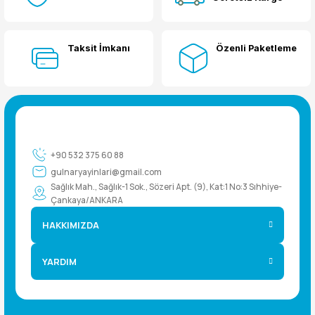
Taksit İmkanı
Özenli Paketleme
+90 532 375 60 88
gulnaryayinlari@gmail.com
Sağlık Mah., Sağlık-1 Sok., Sözeri Apt. (9), Kat:1 No:3 Sıhhiye-
Çankaya/ANKARA
HAKKIMIZDA
YARDIM