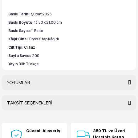
Baskı Tarihi:
Şubat 2025
Baskı Boyutu:
13,50 x 21,00 cm
Baskı Sayısı:
1. Baskı
Kâğıt Cinsi:
Enso Kitap Kâğıdı
Cilt Tipi:
Ciltsiz
Sayfa Sayısı:
200
Yayın Dili:
Türkçe
YORUMLAR
TAKSİT SEÇENEKLERİ
Bu ürüne ilk yorumu siz yapın!
Güvenli Alışveriş
350 TL ve Üzeri
Yorum Yaz
Ücretsiz Kargo