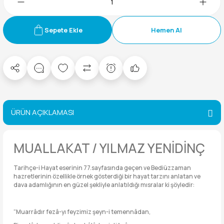
Sepete Ekle
Hemen Al
ÜRÜN AÇIKLAMASI
MUALLAKAT / YILMAZ YENİDİNÇ
Tarihçe-i Hayat eserinin 77.sayfasında geçen ve Bediüzzaman
hazretlerinin özellikle örnek gösterdiği bir hayat tarzını anlatan ve
dava adamlığının en güzel şekliyle anlatıldığı mısralar ki şöyledir:
“Muarrâdır fezâ-yı feyzimiz şeyn-i temennâdan,