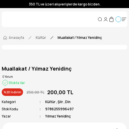
350 TL ve üzeri alışverişlerde kargo bizden.
350 TL ve üzeri alışverişlerde kargo bizden.
350 TL ve üzeri alışverişlerde kargo bizden.
350 TL ve üzeri alışverişlerde kargo bizden.
Anasayfa
Kültür
Muallakat / Yılmaz Yenidinç
Muallakat / Yılmaz Yenidinç
0 Yorum
Stokta Var
200,00 TL
250,00 TL
%20 İndirim
Kategori
Kültür
,
Şiir
,
Din
Stok Kodu
9786255996497
Yazar
Yılmaz Yenidinç