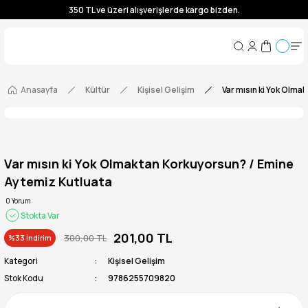
350 TL ve üzeri alışverişlerde kargo bizden.
350 TL ve üzeri alışverişlerde kargo bizden.
350 TL ve üzeri alışverişlerde kargo bizden.
350 TL ve üzeri alışverişlerde kargo bizden.
Anasayfa
Kültür
Kişisel Gelişim
Var mısın ki Yok Olma
Var mısın ki Yok Olmaktan Korkuyorsun? / Emine
Aytemiz Kutluata
0 Yorum
Stokta Var
201,00 TL
300,00 TL
%33 İndirim
Kategori
Kişisel Gelişim
Stok Kodu
9786255709820