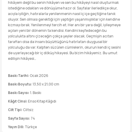
hikâyem değil bu senin hikâyen ve sen bu hikâyeyi nasıl oluşturmak
istediğine odaklan ve dönüşüme hazır ol. Sayfalar ilerledikçe okur,
acıyla iyiliğin, hatıralarla yenilenmenin nasıl iç içe geçtiğine tanık
oluyor. Sen olması gerektiği için yaptığın yaşanmışlıklar için kendine
kızmayı bırak. Yenilenmeyi tercih et. Her anı bir yara değil, iyileşmeye
açılan yeni bir dönemin ta kendisi. Kendini keşfedeceğin bu
yolculukta altını çizeceğin çokça şeyler olacak. Geçmişin acıtan
tarafları olsa da insanı büyüttüğünü hatırlatan duygusal bir
yolculuğu da var. Kalpten süzülen cümlelerin, okurun kendi iç sesini
de uyarlayacağı bir iç döküş hikayesi. Bu bizim hikâyemiz. Bu umut
edilişin hikâyesi…
Baskı Tarihi:
Ocak 2026
Baskı Boyutu:
13,50 x 21,00 cm
Baskı Sayısı:
1. Baskı
Kâğıt Cinsi:
Enso Kitap Kâğıdı
Cilt Tipi:
Ciltsiz
Sayfa Sayısı:
74
Yayın Dili:
Türkçe