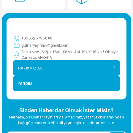
+90 532 375 60 88
gulnaryayinlari@gmail.com
Sağlık Mah., Sağlık-1 Sok., Sözeri Apt. (9), Kat:1 No:3 Sıhhiye-
Çankaya/ANKARA
HAKKIMIZDA
YARDIM
Bizden Haberdar Olmak İster Misin?
Merhaba, biz Gülnar Yayınları’yız. Amacımız, yazar ve okur arasındaki
bağı güçlendirerek nitelikli yayıncılığın etkisini artırmaktır.