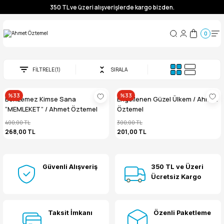
350 TL ve üzeri alışverişlerde kargo bizden.
0
FİLTRELE
(1)
SIRALA
%33
%33
Benzemez Kimse Sana
Engellenen Güzel Ülkem / Ahmet
“MEMLEKET” / Ahmet Öztemel
Öztemel
400,00 TL
300,00 TL
268,00 TL
201,00 TL
Güvenli Alışveriş
350 TL ve Üzeri
Ücretsiz Kargo
Taksit İmkanı
Özenli Paketleme