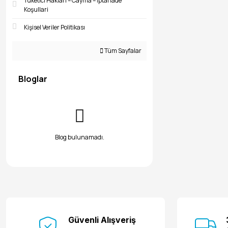
Tüketici Haklari – Cayma – İptal İade
Koşullari
Kişisel Veriler Politikası
Tüm Sayfalar
Bloglar
Blog bulunamadı.
Güvenli Alışveriş