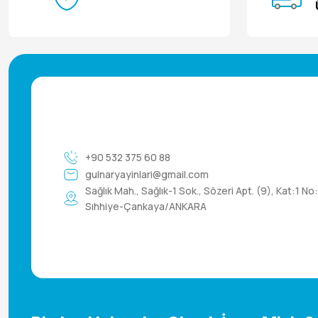
+90 532 375 60 88
gulnaryayinlari@gmail.com
Sağlık Mah., Sağlık-1 Sok., Sözeri Apt. (9), Kat:1 No
Sıhhiye-Çankaya/ANKARA