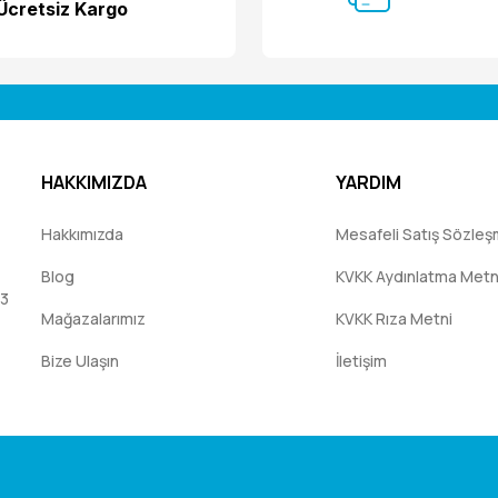
Ücretsiz Kargo
HAKKIMIZDA
YARDIM
Hakkımızda
Mesafeli Satış Sözleş
Blog
KVKK Aydınlatma Metn
:3
Mağazalarımız
KVKK Rıza Metni
Bize Ulaşın
İletişim