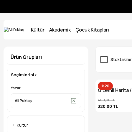
Kültür
Akademik
Çocuk Kitapları
Ürün Grupları
Stoktakiler
Seçimleriniz
%20
Yazar
Gizemli Harita / 
Pektaş
400,00 TL
Ali Pektaş
320,00 TL
Kültür