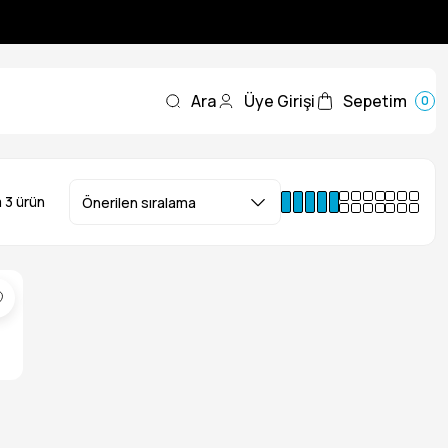
Ara
Üye Girişi
Sepetim
0
 3 ürün