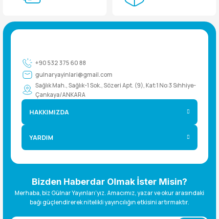
+90 532 375 60 88
gulnaryayinlari@gmail.com
Sağlık Mah., Sağlık-1 Sok., Sözeri Apt. (9), Kat:1 No:3 Sıhhiye-
Çankaya/ANKARA
HAKKIMIZDA
YARDIM
Bizden Haberdar Olmak İster Misin?
Merhaba, biz Gülnar Yayınları’yız. Amacımız, yazar ve okur arasındaki
bağı güçlendirerek nitelikli yayıncılığın etkisini artırmaktır.