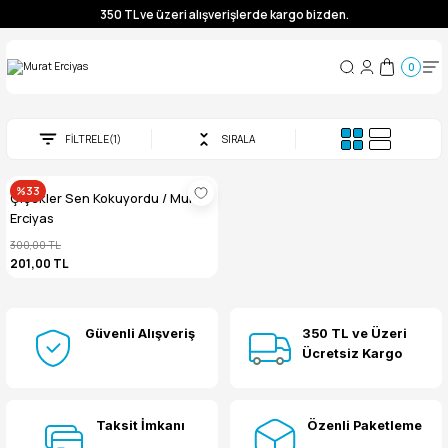
350 TL ve üzeri alışverişlerde kargo bizden.
0
FİLTRELE
(1)
SIRALA
%33
Çiçekler Sen Kokuyordu / Murat
Erciyas
300,00 TL
201,00 TL
Güvenli Alışveriş
350 TL ve Üzeri
Ücretsiz Kargo
Taksit İmkanı
Özenli Paketleme