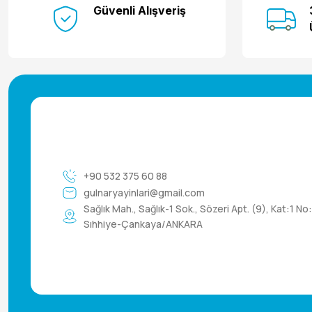
Güvenli Alışveriş
+90 532 375 60 88
gulnaryayinlari@gmail.com
Sağlık Mah., Sağlık-1 Sok., Sözeri Apt. (9), Kat:1 No
Sıhhiye-Çankaya/ANKARA