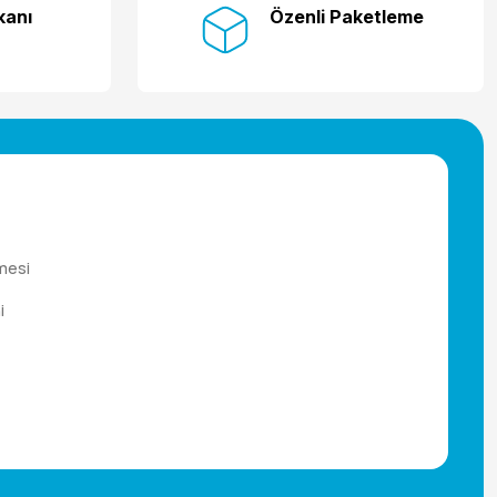
kanı
Özenli Paketleme
mesi
i