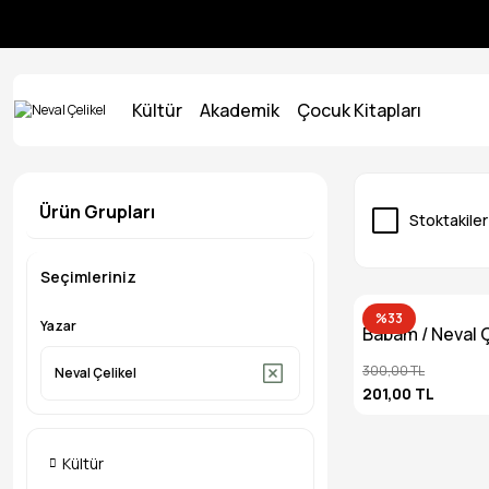
Kültür
Akademik
Çocuk Kitapları
Ürün Grupları
Stoktakiler
Seçimleriniz
%33
Yazar
Babam / Neval Ç
300,00 TL
Neval Çelikel
201,00 TL
Kültür