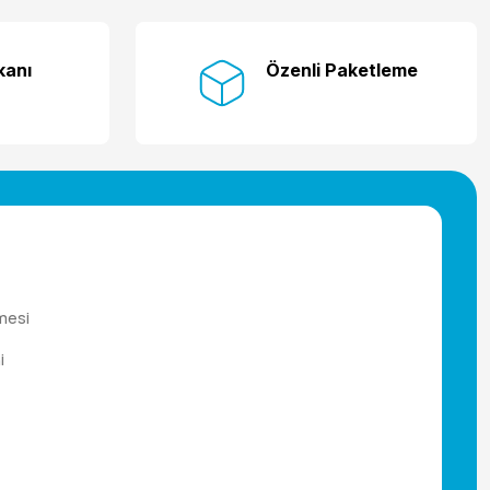
kanı
Özenli Paketleme
mesi
i