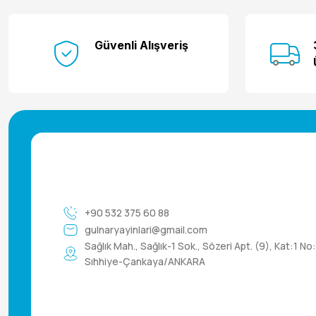
Güvenli Alışveriş
+90 532 375 60 88
gulnaryayinlari@gmail.com
Sağlık Mah., Sağlık-1 Sok., Sözeri Apt. (9), Kat:1 No
Sıhhiye-Çankaya/ANKARA