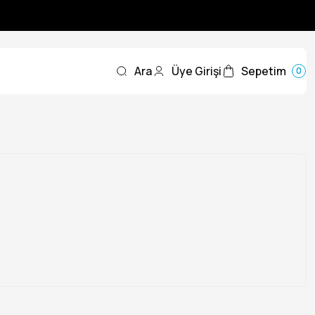
Ara
Üye Girişi
Sepetim
0