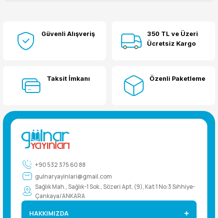
Bu ürüne ilk yorumu siz yapın!
Güvenli Alışveriş
350 TL ve Üzeri
Yorum Yaz
Ücretsiz Kargo
Taksit İmkanı
Özenli Paketleme
+90 532 375 60 88
gulnaryayinlari@gmail.com
Sağlık Mah., Sağlık-1 Sok., Sözeri Apt. (9), Kat:1 No:3 Sıhhiye-
Çankaya/ANKARA
HAKKIMIZDA