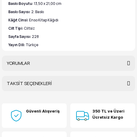
Baskı Boyutu:
13,50 x 21,00 cm
Baskı Sayısı:
2. Baskı
Kâğıt Cinsi:
Enso Kitap Kâğıdı
Cilt Tipi:
Ciltsiz
Sayfa Sayısı:
228
Yayın Dili:
Türkçe
YORUMLAR
TAKSİT SEÇENEKLERİ
Bu ürüne ilk yorumu siz yapın!
Güvenli Alışveriş
350 TL ve Üzeri
Yorum Yaz
Ücretsiz Kargo