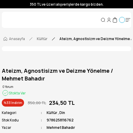
350 TL ve üzeri alışverişlerde kargo bizden.
350 TL ve üzeri alışverişlerde kargo bizden.
350 TL ve üzeri alışverişlerde kargo bizden.
350 TL ve üzeri alışverişlerde kargo bizden.
Anasayfa
Kültür
Ateizm, Agnostisizm ve Deizme Yönelme /
Ateizm, Agnostisizm ve Deizme Yönelme /
Mehmet Bahadır
0 Yorum
Stokta Var
234,50 TL
350,00 TL
%33 İndirim
Kategori
Kültür
,
Din
Stok Kodu
9786258116762
Yazar
Mehmet Bahadır