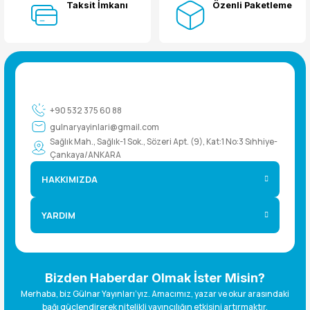
Taksit İmkanı
Özenli Paketleme
+90 532 375 60 88
gulnaryayinlari@gmail.com
Sağlık Mah., Sağlık-1 Sok., Sözeri Apt. (9), Kat:1 No:3 Sıhhiye-
Çankaya/ANKARA
HAKKIMIZDA
YARDIM
Bizden Haberdar Olmak İster Misin?
Merhaba, biz Gülnar Yayınları’yız. Amacımız, yazar ve okur arasındaki
bağı güçlendirerek nitelikli yayıncılığın etkisini artırmaktır.