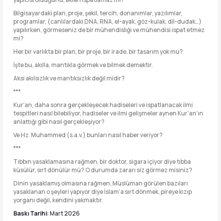
Bilgisayardaki plan, proje, şekil, tercih, donanımlar, yazılımlar,
programlar, (canlılardaki DNA, RNA, el-ayak, göz-kulak, dil-dudak…)
yapılırken, görmeseniz de bir mühendisliği ve mühendisi ispat etmez
mi?
Her bir varlıkta bir plan, bir proje, bir irade, bir tasarım yok mu?
İşte bu, akılla, mantıkla görmek ve bilmek demektir.
Aksi akılsızlık ve mantıksızlık değil midir?
***
Kur'an, daha sonra gerçekleşecek hadiseleri ve ispatlanacak ilmi
tespitleri nasıl bilebiliyor, hadiseler ve ilmi gelişmeler aynen Kur'an'ın
anlattığı gibi nasıl gerçekleşiyor?
Ve Hz. Muhammed (s.a.v.) bunları nasıl haber veriyor?
***
Tıbbın yasaklamasına rağmen, bir doktor, sigara içiyor diye tıbba
küsülür, sırt dönülür mü? O durumda zararı siz görmez misiniz?
Dinin yasaklamış olmasına rağmen, Müslüman görülen bazıları
yasaklanan o şeyleri yapıyor diye İslam’a sırt dönmek, pireye kızıp
yorganı değil, kendini yakmaktır.
Baskı Tarihi:
Mart 2026