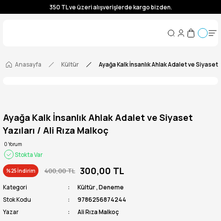
350 TL ve üzeri alışverişlerde kargo bizden.
350 TL ve üzeri alışverişlerde kargo bizden.
350 TL ve üzeri alışverişlerde kargo bizden.
350 TL ve üzeri alışverişlerde kargo bizden.
Anasayfa
Kültür
Ayağa Kalk İnsanlık Ahlak Adalet ve Siyaset Y
Ayağa Kalk İnsanlık Ahlak Adalet ve Siyaset
Yazıları / Ali Rıza Malkoç
0 Yorum
Stokta Var
300,00 TL
400,00 TL
%25 İndirim
Kategori
Kültür
,
Deneme
Stok Kodu
9786256874244
Yazar
Ali Rıza Malkoç