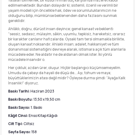
Yasaları bilmemek; bir kusur/ihmal/suç karşısında mazeret kabul
edilmemektedir. Bundan dolayıdır ki; sistemli, özenli ve verimli bir
yaşam modeli için öncelikle hak, ödev ve sorumluluklarımızın ne
olduğunu bilip, mümkünse beklenenden daha fazlasını sunmak
gereklidir.
Ahlâklı, doğru, dürüst insan deyince; genel kanaat ve beklenti:
“sessiz, sedasız, mülayim, sâkin, uyumlu, tepkisiz, hareketsiz, ısrarsız
bir karakter canlanır hafızalarda. Oysaki tam tersi olmamakla birlikte,
oluşan kanaat noksandır. Ahlaklı insan; adalet, hakkaniyet ve tüm
donanımsal sistematiğini devreye alarak, istismara açık tüm alanlarla
mücadele eder. Ne aldatır ne de aldanan olmak ister. İki yönlü
mücadele insanıdır o.
Her çokluk; azdan ürer, oluşur. Hiçbir başlangıcı küçümsemeyelim.
Umudu da çabayı da hayali de düşü de... Aşı, tohum ve maya;
büyüttüklerimizin atası değil midir? Öyleyse durma şimdi: “Ayağa Kalk
İnsanlık!” diyoruz.
Baskı Tarihi:
Haziran 2023
Baskı Boyutu:
13,50 x 19,50 cm
Baskı Sayısı:
1. Baskı
Kâğıt Cinsi:
Enso Kitap Kâğıdı
Cilt Tipi:
Ciltsiz
Sayfa Sayısı:
158