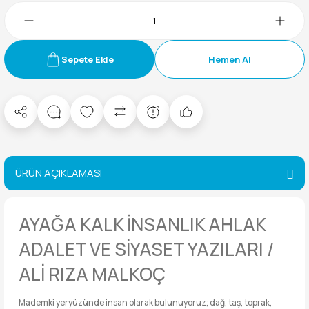
Sepete Ekle
Hemen Al
ÜRÜN AÇIKLAMASI
AYAĞA KALK İNSANLIK AHLAK
ADALET VE SİYASET YAZILARI /
ALİ RIZA MALKOÇ
Mademki yeryüzünde insan olarak bulunuyoruz; dağ, taş, toprak,