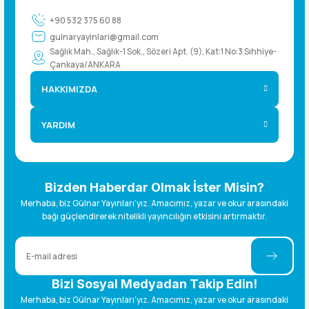
+90 532 375 60 88
gulnaryayinlari@gmail.com
Sağlık Mah., Sağlık-1 Sok., Sözeri Apt. (9), Kat:1 No:3 Sıhhiye-
Çankaya/ANKARA
HAKKIMIZDA
YARDIM
Bizden Haberdar Olmak İster Misin?
Merhaba, biz Gülnar Yayınları’yız. Amacımız, yazar ve okur arasındaki
bağı güçlendirerek nitelikli yayıncılığın etkisini artırmaktır.
Bizi Sosyal Medyadan Takip Edin!
Merhaba, biz Gülnar Yayınları’yız. Amacımız, yazar ve okur arasındaki