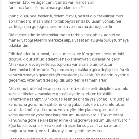
hayvan, bitki ve diğer canlı/cansız varlıklardan bir
farkımız/farklılığımız olması gerekmez mi?
İnanç, düşünce, beklenti, özlem, tutku, hasret gibi farklılıklarımızı
zorlamadan; “insan olma” ortak paydasında buluşamıyorsak, her
varlık için, bu gezegen cehennem ve zindana dönüşecektir.
Diğer eserlerimde anlattıklarımdan farklı olarak; ahlak, adalet ve
maneviyat öğretilerini merkeze alıp, siyaset anlayışıyla buluşturmaya
odaklandım.
Etik değerler; kurumsal, ilkesel, mesleki ve tüm görev alanlarındaki,
doğruluk, dürüstlük, adalet ve hakkaniyet yazılı kurallarını içerir.
Ahlâk ise bireyde şekillenip, topluma yansıyan, olumlu/tutarlı
davranışlar bütünüdür. Toplum ve topluluklara göre değişebilir. Yazılı
ve yazılı olmayan gelenek/göreneklerle şekillenir. Biri diğerinin yerine
geçemez. Alternatifi de değildir. Birbirlerini tamamlarlar.
Ahlaklı, adil, dürüst insan; prensipli, düzenli, özenli, disiplinli, uyumlu,
kurallar, ilkeler ve yasaların gereğini yerine getiren bir kişilik
karakterine sahiptir. Bir konut sitesinde kirada yaşıyorsa; Türk Borçlar
kanununa göre, mülk sahibine karşı yükümlülükleri, sorumlulukları
vardır. Kat mülkiyeti kanunu ve site yönetim planına göre; diğer
komşularına ve yönetime karşı sorumlulukları vardır. Türk medeni
kanununa göre ise aile bireylerine karşı görev ve sorumlulukları vardır.
Eğer kusur, özensizlik ve kabahati aşan bir suç vasfı varsa ortada;
mağdur ve sanık, ceza hukukuyla tanışmak zorunda kalır.