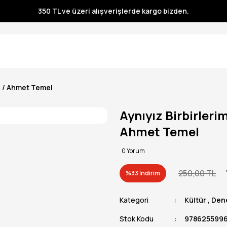
350 TL ve üzeri alışverişlerde kargo bizden.
350 TL ve üzeri alışverişlerde kargo bizden.
350 TL ve üzeri alışverişlerde kargo bizden.
350 TL ve üzeri alışverişlerde kargo bizden.
z / Ahmet Temel
Aynıyız Birbirleri
Ahmet Temel
0 Yorum
250,00 TL
%33 İndirim
Kategori
Kültür
,
Den
Stok Kodu
9786255996