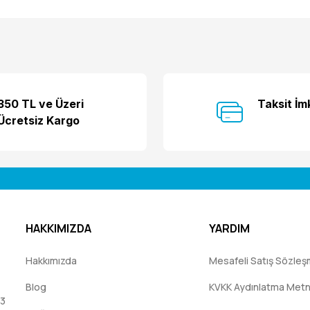
Bu ürüne ilk yorumu siz yapın!
350 TL ve Üzeri
Taksit İm
Ücretsiz Kargo
Yorum Yaz
HAKKIMIZDA
YARDIM
Hakkımızda
Mesafeli Satış Sözleş
Blog
KVKK Aydınlatma Metn
:3