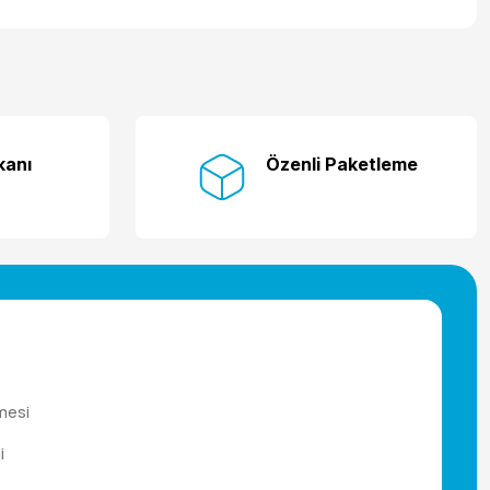
kanı
Özenli Paketleme
mesi
i