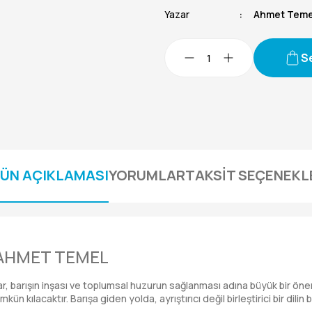
Yazar
Ahmet Teme
S
ÜN AÇIKLAMASI
YORUMLAR
TAKSİT SEÇENEKL
/ AHMET TEMEL
lar, barışın inşası ve toplumsal huzurun sağlanması adına büyük bir öne
ün kılacaktır. Barışa giden yolda, ayrıştırıcı değil birleştirici bir 