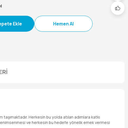
l
epete Ekle
Hemen Al
ERİ
m taşımaktadır. Herkesin bu yolda atılan adımlara katkı
dilin benimsenmesi ve herkesin bu hedefe yönelik emek vermesi