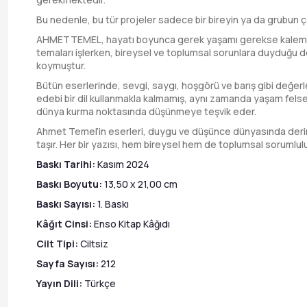
Bu nedenle, bu tür projeler sadece bir bireyin ya da grubun ça
AHMETTEMEL, hayatı boyunca gerek yaşamı gerekse kaleme aldığı
temaları işlerken, bireysel ve toplumsal sorunlara duyduğu d
koymuştur.
Bütün eserlerinde, sevgi, saygı, hoşgörü ve barış gibi değerl
edebi bir dil kullanmakla kalmamış, aynı zamanda yaşam felse
dünya kurma noktasında düşünmeye teşvik eder.
Ahmet Temel’in eserleri, duygu ve düşünce dünyasında derin iz
taşır. Her bir yazısı, hem bireysel hem de toplumsal sorumluluk
Baskı Tarihi:
Kasım 2024
Baskı Boyutu:
13,50 x 21,00 cm
Baskı Sayısı:
1. Baskı
Kâğıt Cinsi:
Enso Kitap Kâğıdı
Cilt Tipi:
Ciltsiz
Sayfa Sayısı:
212
Yayın Dili:
Türkçe