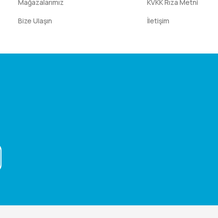
Mağazalarımız
KVKK Rıza Metni
Bize Ulaşın
İletişim