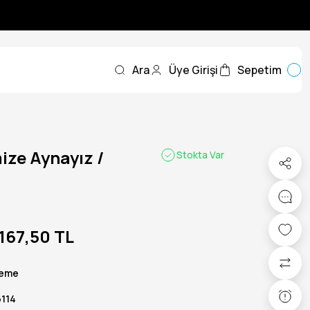
Ara
Üye Girişi
Sepetim
mize Aynayız /
Stokta Var
167,50 TL
eme
114