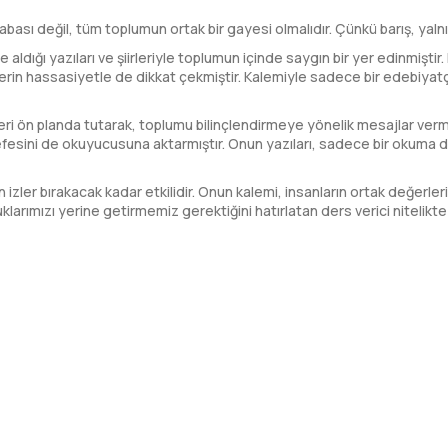
bası değil, tüm toplumun ortak bir gayesi olmalıdır. Çünkü barış, yaln
 yazıları ve şiirleriyle toplumun içinde saygın bir yer edinmiştir. E
erin hassasiyetle de dikkat çekmiştir. Kalemiyle sadece bir edebiyatç
eri ön planda tutarak, toplumu bilinçlendirmeye yönelik mesajlar vermi
fesini de okuyucusuna aktarmıştır. Onun yazıları, sadece bir okuma d
ler bırakacak kadar etkilidir. Onun kalemi, insanların ortak değerleri
larımızı yerine getirmemiz gerektiğini hatırlatan ders verici nitelikte 