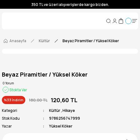
350 TL ve üzeri alışverişlerde kargo bizden.
350 TL ve üzeri alışverişlerde kargo bizden.
350 TL ve üzeri alışverişlerde kargo bizden.
350 TL ve üzeri alışverişlerde kargo bizden.
Anasayfa
Kültür
Beyaz Piramitler / Yüksel Köker
Beyaz Piramitler / Yüksel Köker
0 Yorum
Stokta Var
120,60 TL
180,00 TL
%33 İndirim
Kategori
Kültür
,
Hikaye
Stok Kodu
9786256747999
Yazar
Yüksel Köker