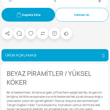
Sepete Ekle
Hemen Al
ÜRÜN AÇIKLAMASI
BEYAZ PİRAMİTLER / YÜKSEL
KÖKER
Bir at beklenirken, iki tane at gelir çift kartalın eşliğinde! Bu; iki gencin
birliğine, birlikte savaşmalarına ve iki bedende tek yürek olmaya doğru
çıkacakları yolun bir işareti gibidir! Öyle ya; boşuna ses vermemiştir
Tengri Dağları’ndan Tuna boylarına, toynakları çamur dörtnala deli
taylar! Ve tesadüfi değildir, bir at beklenirken, bir çift atın gelişi.