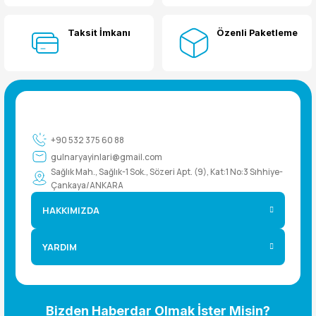
Taksit İmkanı
Özenli Paketleme
+90 532 375 60 88
gulnaryayinlari@gmail.com
Sağlık Mah., Sağlık-1 Sok., Sözeri Apt. (9), Kat:1 No:3 Sıhhiye-
Çankaya/ANKARA
HAKKIMIZDA
YARDIM
Bizden Haberdar Olmak İster Misin?