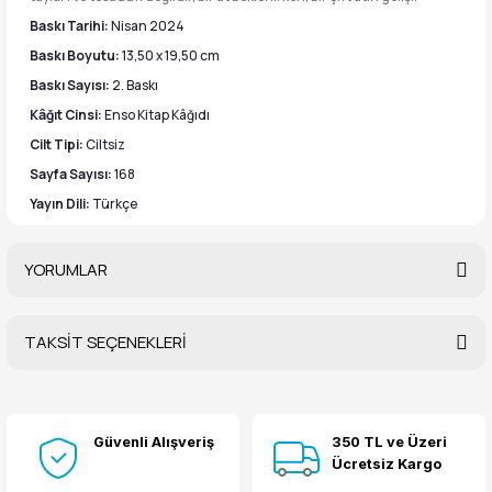
Baskı Tarihi:
Nisan 2024
Baskı Boyutu:
13,50 x 19,50 cm
Baskı Sayısı:
2. Baskı
Kâğıt Cinsi:
Enso Kitap Kâğıdı
Cilt Tipi:
Ciltsiz
Sayfa Sayısı:
168
Yayın Dili:
Türkçe
YORUMLAR
TAKSİT SEÇENEKLERİ
Bu ürüne ilk yorumu siz yapın!
Güvenli Alışveriş
350 TL ve Üzeri
Yorum Yaz
Ücretsiz Kargo