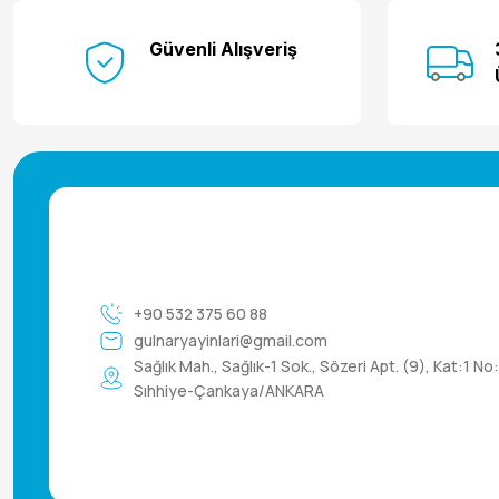
Güvenli Alışveriş
+90 532 375 60 88
gulnaryayinlari@gmail.com
Sağlık Mah., Sağlık-1 Sok., Sözeri Apt. (9), Kat:1 No
Sıhhiye-Çankaya/ANKARA