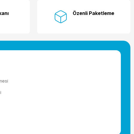
kanı
Özenli Paketleme
mesi
i