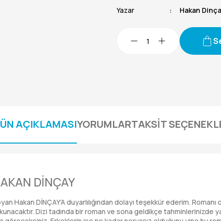
Yazar
Hakan Dinç
S
ÜN AÇIKLAMASI
YORUMLAR
TAKSİT SEÇENEKL
HAKAN DİNÇAY
 koyan Hakan DİNÇAY’A duyarlılığından dolayı teşekkür ederim. Romanı
okunacaktır. Dizi tadında bir roman ve sona geldikçe tahminlerinizde y
nu da göreceksiniz. Erkeklerin ise ne kadar pervasız olduğunu yine bu ro