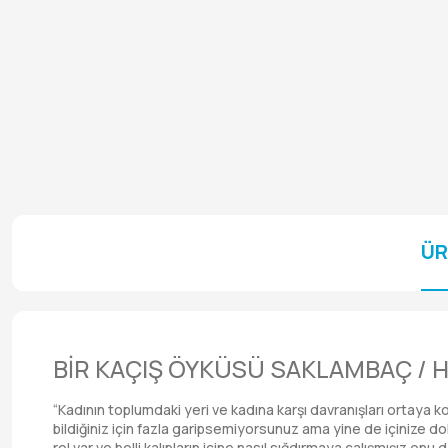
ÜR
BİR KAÇIŞ ÖYKÜSÜ SAKLAMBAÇ / 
“Kadının toplumdaki yeri ve kadına karşı davranışları ortaya
bildiğiniz için fazla garipsemiyorsunuz ama yine de içinize d
rol var ve belli kalıpların içine nasıl sığdırmaya çalışmışız o