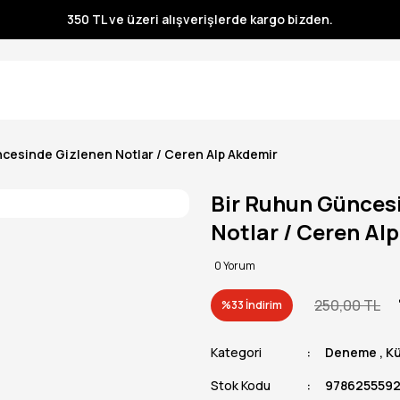
350 TL ve üzeri alışverişlerde kargo bizden.
350 TL ve üzeri alışverişlerde kargo bizden.
350 TL ve üzeri alışverişlerde kargo bizden.
350 TL ve üzeri alışverişlerde kargo bizden.
cesinde Gizlenen Notlar / Ceren Alp Akdemir
Bir Ruhun Günces
Notlar / Ceren Al
0 Yorum
250,00 TL
%33 İndirim
Kategori
Deneme
,
Kü
Stok Kodu
978625559