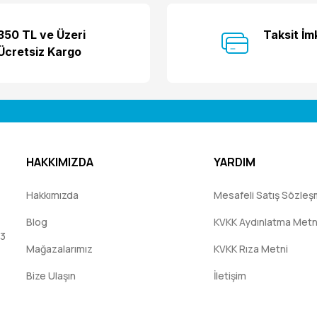
Bu ürüne ilk yorumu siz yapın!
350 TL ve Üzeri
Taksit İm
Ücretsiz Kargo
Yorum Yaz
HAKKIMIZDA
YARDIM
Hakkımızda
Mesafeli Satış Sözleş
Blog
KVKK Aydınlatma Metn
:3
Mağazalarımız
KVKK Rıza Metni
Bize Ulaşın
İletişim