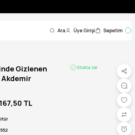
Ara
Üye Girişi
Sepetim
inde Gizlenen
Stokta Var
p Akdemir
167,50 TL
ltür
2552