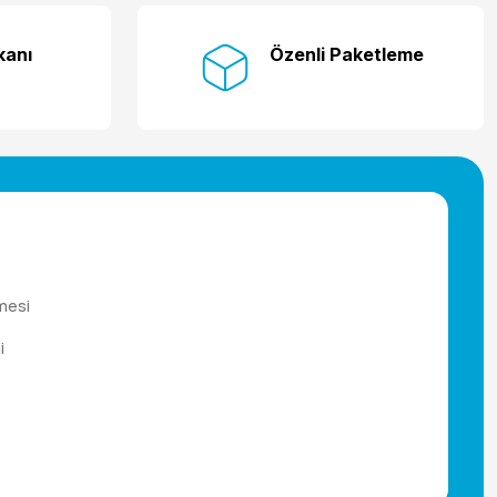
kanı
Özenli Paketleme
mesi
i