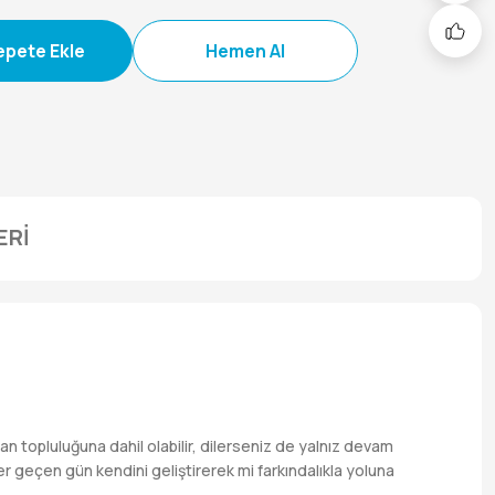
epete Ekle
Hemen Al
ERİ
nsan topluluğuna dahil olabilir, dilerseniz de yalnız devam
r geçen gün kendini geliştirerek mi farkındalıkla yoluna