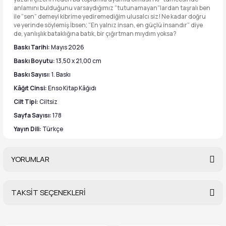
anlamını bulduğunu varsaydığımız “tutunamayan”lardan taşralı ben
ile “sen” demeyi kibrime yediremediğim ulusalcı siz! Ne kadar doğru
ve yerinde söylemiş İbsen; “En yalnız insan, en güçlü insandır” diye
de, yanlışlık bataklığına batık, bir çığırtman mıydım yoksa?
Baskı Tarihi:
Mayıs 2026
Baskı Boyutu:
13,50 x 21,00 cm
Baskı Sayısı:
1. Baskı
Kâğıt Cinsi:
Enso Kitap Kâğıdı
Cilt Tipi:
Ciltsiz
Sayfa Sayısı:
178
Yayın Dili:
Türkçe
YORUMLAR
TAKSİT SEÇENEKLERİ
Bu ürüne ilk yorumu siz yapın!