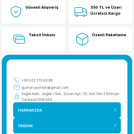
Güvenli Alışveriş
350 TL ve Üzeri
Yorum Yaz
Ücretsiz Kargo
Taksit İmkanı
Özenli Paketleme
+90 532 375 60 88
gulnaryayinlari@gmail.com
Sağlık Mah., Sağlık-1 Sok., Sözeri Apt. (9), Kat:1 No:3 Sıhhiye-
Çankaya/ANKARA
HAKKIMIZDA
YARDIM