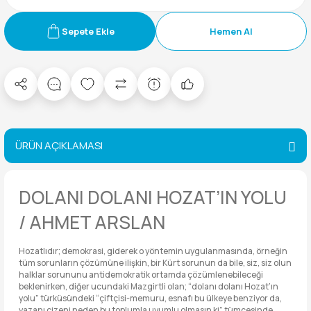
Sepete Ekle
Hemen Al
ÜRÜN AÇIKLAMASI
DOLANI DOLANI HOZAT’IN YOLU
/ AHMET ARSLAN
Hozatlıdır; demokrasi, giderek o yöntemin uygulanmasında, örneğin
tüm sorunların çözümüne ilişkin, bir Kürt sorunun da bile, siz, siz olun
halklar sorununu antidemokratik ortamda çözümlenebileceği
beklenirken, diğer ucundaki Mazgirtli olan; “dolanı dolanı Hozat’ın
yolu” türküsündeki “çiftçisi-memuru, esnafı bu ülkeye benziyor da,
yazanı çizeni neden bu toplumla uyumlu olmasın ki” tümcesinde