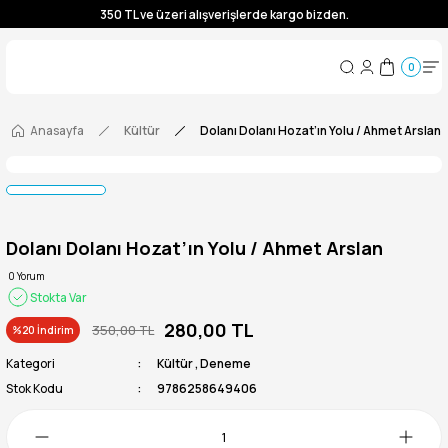
350 TL ve üzeri alışverişlerde kargo bizden.
350 TL ve üzeri alışverişlerde kargo bizden.
0
350 TL ve üzeri alışverişlerde kargo bizden.
350 TL ve üzeri alışverişlerde kargo bizden.
Anasayfa
Kültür
Dolanı Dolanı Hozat’ın Yolu / Ahmet Arslan
Dolanı Dolanı Hozat’ın Yolu / Ahmet Arslan
0 Yorum
Stokta Var
280,00 TL
350,00 TL
%20 İndirim
Kategori
Kültür
,
Deneme
Stok Kodu
9786258649406