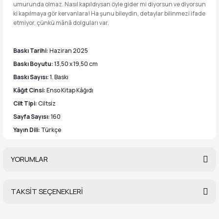
umurunda olmaz. Nasıl kapıldıysan öyle gider mi diyorsun ve diyorsun
ki kapılmaya gör kervanlara! Ha şunu bileydin, detaylar bilinmezi ifade
etmiyor, çünkü mânâ dolguları var.
Baskı Tarihi:
Haziran 2025
Baskı Boyutu:
13,50 x 19,50 cm
Baskı Sayısı:
1. Baskı
Kâğıt Cinsi:
Enso Kitap Kâğıdı
Cilt Tipi:
Ciltsiz
Sayfa Sayısı:
160
Yayın Dili:
Türkçe
YORUMLAR
TAKSİT SEÇENEKLERİ
Bu ürüne ilk yorumu siz yapın!