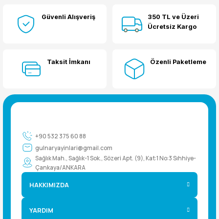
Güvenli Alışveriş
350 TL ve Üzeri
Yorum Yaz
Ücretsiz Kargo
Taksit İmkanı
Özenli Paketleme
+90 532 375 60 88
gulnaryayinlari@gmail.com
Sağlık Mah., Sağlık-1 Sok., Sözeri Apt. (9), Kat:1 No:3 Sıhhiye-
Çankaya/ANKARA
HAKKIMIZDA
YARDIM