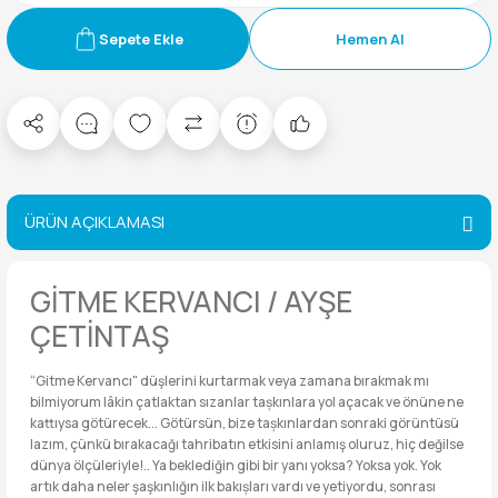
Sepete Ekle
Hemen Al
ÜRÜN AÇIKLAMASI
GİTME KERVANCI / AYŞE
ÇETİNTAŞ
“Gitme Kervancı" düşlerini kurtarmak veya zamana bırakmak mı
bilmiyorum lâkin çatlaktan sızanlar tașkınlara yol açacak ve önüne ne
kattıysa götürecek... Götürsün, bize tașkınlardan sonraki görüntüsü
lazım, çünkü bırakacağı tahribatın etkisini anlamış oluruz, hiç değilse
dünya ölçüleriyle!.. Ya beklediğin gibi bir yanı yoksa? Yoksa yok. Yok
artık daha neler şaşkınlığın ilk bakıșları vardı ve yetiyordu, sonrası