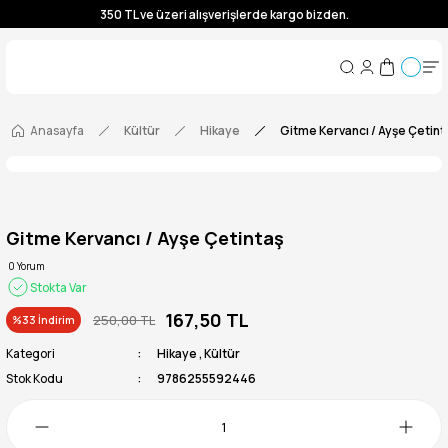
350 TL ve üzeri alışverişlerde kargo bizden.
350 TL ve üzeri alışverişlerde kargo bizden.
350 TL ve üzeri alışverişlerde kargo bizden.
350 TL ve üzeri alışverişlerde kargo bizden.
Anasayfa
Kültür
Hikaye
Gitme Kervancı / Ayşe Çetint
Gitme Kervancı / Ayşe Çetintaş
0 Yorum
Stokta Var
167,50 TL
250,00 TL
%33 İndirim
Kategori
Hikaye
,
Kültür
Stok Kodu
9786255592446