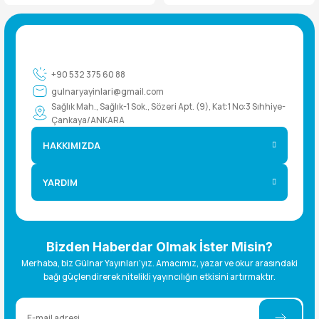
+90 532 375 60 88
gulnaryayinlari@gmail.com
Sağlık Mah., Sağlık-1 Sok., Sözeri Apt. (9), Kat:1 No:3 Sıhhiye-
Çankaya/ANKARA
HAKKIMIZDA
YARDIM
Bizden Haberdar Olmak İster Misin?
Merhaba, biz Gülnar Yayınları’yız. Amacımız, yazar ve okur arasındaki
bağı güçlendirerek nitelikli yayıncılığın etkisini artırmaktır.