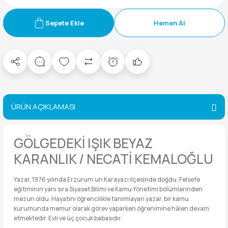
Sepete Ekle
Hemen Al
ÜRÜN AÇIKLAMASI
GÖLGEDEKİ IŞIK BEYAZ
KARANLIK / NECATİ KEMALOĞLU
Yazar, 1976 yılında Erzurum’un Karayazı ilçesinde doğdu. Felsefe
eğitiminin yanı sıra Siyaset Bilimi ve Kamu Yönetimi bölümlerinden
mezun oldu. Hayatını öğrencilikle tanımlayan yazar, bir kamu
kurumunda memur olarak görev yaparken öğrenimine hâlen devam
etmektedir. Evli ve üç çocuk babasıdır.