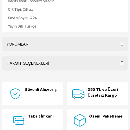
Kâğıt Cinsi:
Enso Kitap Kâğıdı
Cilt Tipi:
Ciltsiz
Sayfa Sayısı:
424
Yayın Dili:
Türkçe
YORUMLAR
TAKSİT SEÇENEKLERİ
Gölgedeki Işık
Güvenli Alışveriş
350 TL ve Üzeri
Gölgedeki Işık Sayın Necati Kemaloğlu hocamın kaleminden yine
Ücretsiz Kargo
müthiş bir kitap. Derinligi gayet güzel ve zihninizi açacak bir eser
C... K... | 17/02/2026
Taksit İmkanı
Özenli Paketleme
Yorum Yaz