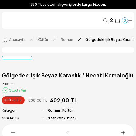
350 TL ve üzeri alışverişlerde kargo bizden.
350 TL ve üzeri alışverişlerde kargo bizden.
0
350 TL ve üzeri alışverişlerde kargo bizden.
350 TL ve üzeri alışverişlerde kargo bizden.
Anasayfa
Kültür
Roman
Gölgedeki Işık Beyaz Karanlı
Gölgedeki Işık Beyaz Karanlık / Necati Kemaloğlu
5 Yorum
Stokta Var
402,00 TL
600,00 TL
%33 İndirim
Kategori
Roman
,
Kültür
Stok Kodu
9786255709837