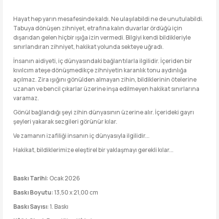
Hayat hep yarın mesafesinde kaldı. Ne ulaşılabildi ne de unutulabildi.
Tabuya dönüşen zihniyet, etrafına kalın duvarlar ördüğü için
dışarıdan gelen hiçbir ışığa izin vermedi. Bilgiyi kendi bildikleriyle
sınırlandıran zihniyet, hakikat yolunda sekteye uğradı.
İnsanın aidiyeti, iç dünyasındaki bağlantılarla ilgilidir. İçeriden bir
kıvılcım ateşe dönüşmedikçe zihniyetin karanlık tonu aydınlığa
açılmaz. Zira ışığını gönülden almayan zihin, bildiklerinin ötelerine
uzanan ve bencil çıkarlar üzerine inşa edilmeyen hakikat sınırlarına
varamaz.
Gönül bağlandığı şeyi zihin dünyasının üzerine alır. İçerideki gayrı
şeyleri yakarak sezgileri görünür kılar.
Ve zamanın izafiliği insanın iç dünyasıyla ilgilidir...
Hakikat, bildiklerimize eleştirel bir yaklaşmayı gerekli kılar...
Baskı Tarihi:
Ocak 2026
Baskı Boyutu:
13,50 x 21,00 cm
Baskı Sayısı:
1. Baskı