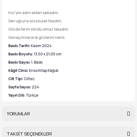
İnci'yim adını elden sakladım,
Sen uğruna söze kulak tıkadım,
Gözde ferim söndü olmaz takadım,
Güneş mi karardı gözlerim nemli.
Baskı Tarihi:
Kasım 2024
Baskı Boyutu:
13,50 x 21,00 cm
Baskı Sayısı:
1. Baskı
Kâğıt Cinsi:
Enso Kitap Kâğıdı
Cilt Tipi:
Ciltsiz
Sayfa Sayısı:
224
Yayın Dili:
Türkçe
YORUMLAR
TAKSİT SEÇENEKLERİ