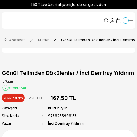
350 TL ve üzeri alışverişlerde kargo bizden.
350 TL ve üzeri alışverişlerde kargo bizden.
350 TL ve üzeri alışverişlerde kargo bizden.
350 TL ve üzeri alışverişlerde kargo bizden.
Anasayfa
Kültür
Gönül Telimden Dökülenler / İnci Demiray Y
Gönül Telimden Dökülenler / İnci Demiray Yıldırım
0 Yorum
Stokta Var
167,50 TL
250,00 TL
%33 İndirim
Kategori
Kültür
,
Şiir
Stok Kodu
9786255996138
Yazar
İnci Demiray Yıldırım