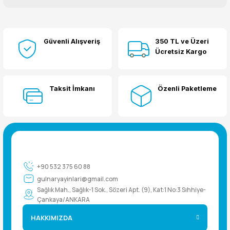
Bu ürüne ilk yorumu siz yapın!
Güvenli Alışveriş
350 TL ve Üzeri
Yorum Yaz
Ücretsiz Kargo
Taksit İmkanı
Özenli Paketleme
+90 532 375 60 88
gulnaryayinlari@gmail.com
Sağlık Mah., Sağlık-1 Sok., Sözeri Apt. (9), Kat:1 No:3 Sıhhiye-
Çankaya/ANKARA
HAKKIMIZDA