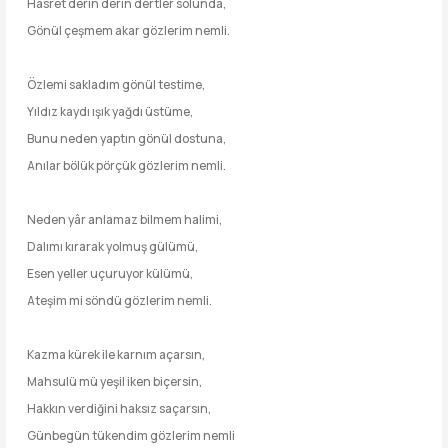
Hasret derin derin dertler solunda,
Gönül çeşmem akar gözlerim nemli.
Özlemi sakladım gönül testime,
Yıldız kaydı ışık yağdı üstüme,
Bunu neden yaptın gönül dostuna,
Anılar bölük pörçük gözlerim nemli.
Neden yâr anlamaz bilmem halimi,
Dalımı kırarak yolmuş gülümü,
Esen yeller uçuruyor külümü,
Ateşim mi söndü gözlerim nemli.
Kazma kürek ile karnım açarsın,
Mahsulü mü yeşil iken biçersin,
Hakkın verdiğini haksız saçarsın,
Günbegün tükendim gözlerim nemli