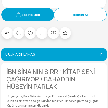
Sepete Ekle
Hemen Al
ÜRÜN AÇIKLAMASI
İBN SİNA’NIN SIRRI: KİTAP SENİ
ÇAĞIRIYOR / BAHADDİN
HÜSEYİN PARLAK
14. yüzyılda, Kara Veba Avrupa’yı ölüm sessizliğine boğarken umut
yalnızca bir efsanede gizlidir: İbn Sînâ’nın kimsenin görmediği, gün
yüzüne çıkmamış son kitabında.