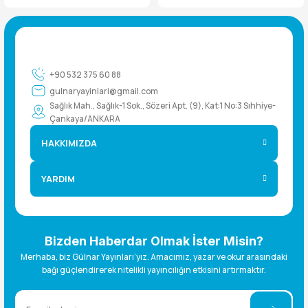
+90 532 375 60 88
gulnaryayinlari@gmail.com
Sağlık Mah., Sağlık-1 Sok., Sözeri Apt. (9), Kat:1 No:3 Sıhhiye-
Çankaya/ANKARA
HAKKIMIZDA
YARDIM
Bizden Haberdar Olmak İster Misin?
Merhaba, biz Gülnar Yayınları’yız. Amacımız, yazar ve okur arasındaki
bağı güçlendirerek nitelikli yayıncılığın etkisini artırmaktır.