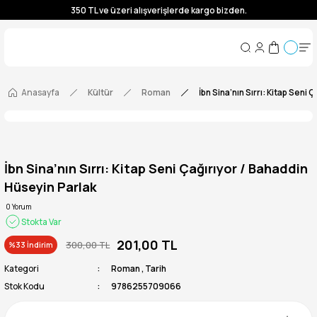
350 TL ve üzeri alışverişlerde kargo bizden.
350 TL ve üzeri alışverişlerde kargo bizden.
350 TL ve üzeri alışverişlerde kargo bizden.
350 TL ve üzeri alışverişlerde kargo bizden.
Anasayfa
Kültür
Roman
İbn Sina’nın Sırrı: Kitap Seni
İbn Sina’nın Sırrı: Kitap Seni Çağırıyor / Bahaddin
Hüseyin Parlak
0 Yorum
Stokta Var
201,00 TL
300,00 TL
%33 İndirim
Kategori
Roman
,
Tarih
Stok Kodu
9786255709066