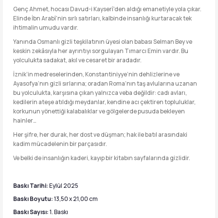
Genç Ahmet, hocası Davud-i Kayserî’den aldığı emanetiyle yola çıkar.
Elinde İbn Arabî’nin sırlı satırları, kalbinde insanlığı kurtaracak tek
ihtimalin umudu vardır.
Yanında Osmanlı gizli teşkilatının üyesi olan babası Selman Bey ve
keskin zekâsıyla her ayrıntıyı sorgulayan Tımarcı Emin vardır. Bu
yolculukta sadakat, akıl ve cesaret bir aradadır.
İznik’in medreselerinden, Konstantiniyye’nin dehlizlerine ve
Ayasofya’nın gizli sırlarına; oradan Roma’nın taş avlularına uzanan
bu yolculukta, karşısına çıkan yalnızca veba değildir: cadı avları,
kedilerin ateşe atıldığı meydanlar, kendine acı çektiren topluluklar,
korkunun yönettiği kalabalıklar ve gölgelerde pusuda bekleyen
hainler…
Her şifre, her durak, her dost ve düşman; hak ile batıl arasındaki
kadim mücadelenin bir parçasıdır.
Ve belki de insanlığın kaderi, kayıp bir kitabın sayfalarında gizlidir.
Baskı Tarihi:
Eylül 2025
Baskı Boyutu:
13,50 x 21,00 cm
Baskı Sayısı:
1. Baskı