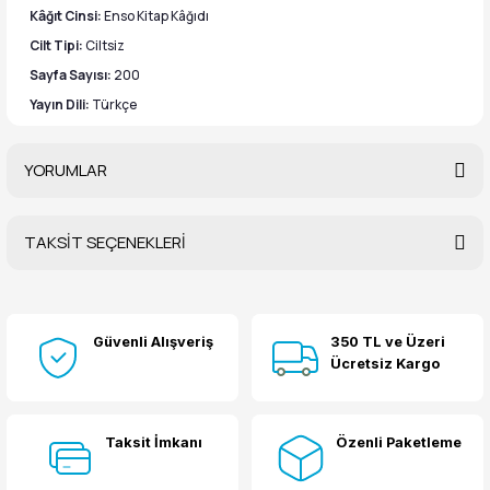
Kâğıt Cinsi:
Enso Kitap Kâğıdı
Cilt Tipi:
Ciltsiz
Sayfa Sayısı:
200
Yayın Dili:
Türkçe
YORUMLAR
TAKSİT SEÇENEKLERİ
Bu ürüne ilk yorumu siz yapın!
Güvenli Alışveriş
350 TL ve Üzeri
Yorum Yaz
Ücretsiz Kargo
Taksit İmkanı
Özenli Paketleme