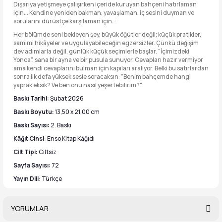
Dışarıya yetişmeye çalışırken içeride kuruyan bahçeni hatırlaman
için... Kendine yeniden bakman, yavaşlaman, iç sesini duyman ve
sorularını dürüstçe karşılaman için...
Her bölümde seni bekleyen şey, büyük öğütler değil; küçük pratikler,
samimi hikâyeler ve uygulayabileceğin egzersizler. Çünkü değişim
dev adımlarla değil, günlük küçük seçimlerle başlar. "İçimizdeki
Yonca", sana bir ayna ve bir pusula sunuyor. Cevapları hazır vermiyor
ama kendi cevaplarını bulman için kapıları aralıyor. Belki bu satırlardan
sonra ilk defa yüksek sesle soracaksın: "Benim bahçemde hangi
yaprak eksik? Ve ben onu nasıl yeşertebilirim?"
Baskı Tarihi:
Şubat 2026
Baskı Boyutu:
13,50 x 21,00 cm
Baskı Sayısı:
2. Baskı
Kâğıt Cinsi:
Enso Kitap Kâğıdı
Cilt Tipi:
Ciltsiz
Sayfa Sayısı:
72
Yayın Dili:
Türkçe
YORUMLAR