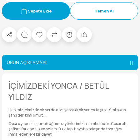
Sepete Ekle
Hemen Al
ÜRÜN AÇIKLAMASI
İÇİMİZDEKİ YONCA / BETÜL
YILDIZ
Hepimiz içimizde bir yerde dört yapraklı bir yonca taşırız. Kimi buna
şans der, kimi umut...
Oysa o yapraklar, unuttuğumuz yönlerimizin sembolüdür: Cesaret,
şefkat, farkındalık ve anlam. Bu kitap, hayatın telaşında toprağını
ihmal edenlere bir davet.