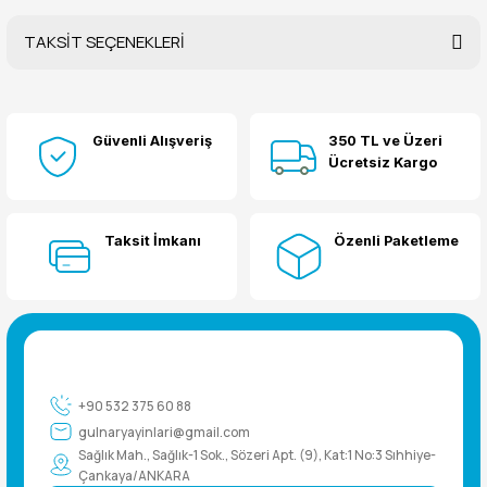
TAKSİT SEÇENEKLERİ
Bu ürüne ilk yorumu siz yapın!
Güvenli Alışveriş
350 TL ve Üzeri
Yorum Yaz
Ücretsiz Kargo
Taksit İmkanı
Özenli Paketleme
+90 532 375 60 88
gulnaryayinlari@gmail.com
Sağlık Mah., Sağlık-1 Sok., Sözeri Apt. (9), Kat:1 No:3 Sıhhiye-
Çankaya/ANKARA