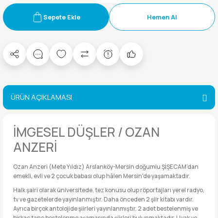
Sepete Ekle
Hemen Al
ÜRÜN AÇIKLAMASI
İMGESEL DÜŞLER / OZAN
ANZERİ
Ozan Anzeri (Mete Yıldız) Arslanköy-Mersin doğumlu ŞİŞECAM’dan
emekli, evli ve 2 çocuk babası olup hâlen Mersin'de yaşamaktadır.
Halk şairi olarak üniversitede, tez konusu olup röportajları yerel radyo,
tv ve gazetelerde yayınlanmıştır. Daha önceden 2 şiir kitabı vardır.
Ayrıca birçok antolojide şiirleri yayınlanmıştır. 2 adet bestelenmiş ve
birkaç tane bestelenme aşamasında şiirleri bulunmaktadır. Uyak ve