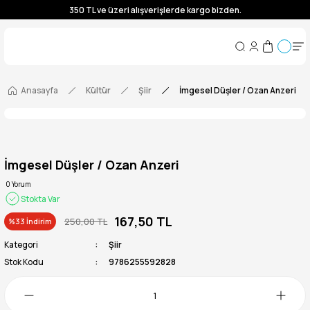
350 TL ve üzeri alışverişlerde kargo bizden.
350 TL ve üzeri alışverişlerde kargo bizden.
350 TL ve üzeri alışverişlerde kargo bizden.
350 TL ve üzeri alışverişlerde kargo bizden.
Anasayfa
Kültür
Şiir
İmgesel Düşler / Ozan Anzeri
İmgesel Düşler / Ozan Anzeri
0 Yorum
Stokta Var
167,50 TL
250,00 TL
%33 İndirim
Kategori
Şiir
Stok Kodu
9786255592828