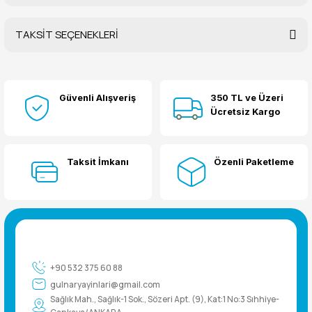
TAKSİT SEÇENEKLERİ
Bu ürüne ilk yorumu siz yapın!
Güvenli Alışveriş
350 TL ve Üzeri
Yorum Yaz
Ücretsiz Kargo
Taksit İmkanı
Özenli Paketleme
+90 532 375 60 88
gulnaryayinlari@gmail.com
Sağlık Mah., Sağlık-1 Sok., Sözeri Apt. (9), Kat:1 No:3 Sıhhiye-