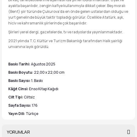
ayakta başarılıdır, zengin kafiye kullanımıyla dikkat çeker. Beş mısralı
(Bent) şiir türünde Çukurova'da en önde gelen ustalardan olduğu ve
yurt genelinde büyük taktir topladığı görülür. Özellikle Atatürk, aşk,
hiciv ve kahramanlık şiirlerinde çok başarılıdır.
Şiirleri yerel dergi, gazetelerde, tv ve radyolarda yayınlanmaktadır.
2021 yılında T.C. Kültür ve Turizm Bakanlığı tarafından Halk şairliği
unvanına layık görüldü.
Baskı Tarihi:
Ağustos 2025
Baskı Boyutu:
22,00 x 22,00 cm
Baskı Sayısı:
1. Baskı
Kâğıt Cinsi:
Enso Kitap Kağıdı
Cilt Tipi:
Ciltsiz
Sayfa Sayısı:
176
Yayın Dili:
Türkçe
YORUMLAR