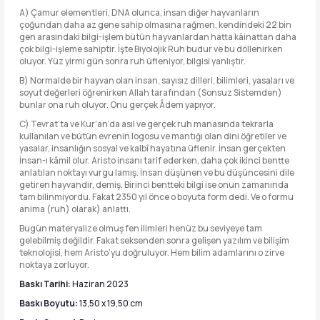
A) Çamur elementleri, DNA olunca, insan diğer hayvanların
çoğundan daha az gene sahip olmasına rağmen, kendindeki 22 bin
gen arasındaki bilgi-işlem bütün hayvanlardan hatta kâinattan daha
çok bilgi-işleme sahiptir. İşte Biyolojik Ruh budur ve bu döllenirken
oluyor. Yüz yirmi gün sonra ruh üfleniyor, bilgisi yanlıştır.
B) Normalde bir hayvan olan insan, sayısız dilleri, bilimleri, yasaları ve
soyut değerleri öğrenirken Allah tarafından (Sonsuz Sistemden)
bunlar ona ruh oluyor. Onu gerçek Âdem yapıyor.
C) Tevrat’ta ve Kur’an’da asıl ve gerçek ruh manasında tekrarla
kullanılan ve bütün evrenin logosu ve mantığı olan dini öğretiler ve
yasalar, insanlığın sosyal ve kalbî hayatına üflenir. İnsan gerçekten
İnsan-ı kâmil olur. Aristo insanı tarif ederken, daha çok ikinci bentte
anlatılan noktayı vurgu lamış. İnsan düşünen ve bu düşüncesini dile
getiren hayvandır, demiş. Birinci bentteki bilgi ise onun zamanında
tam bilinmiyordu. Fakat 2350 yıl önce o boyuta form dedi. Ve o formu
anima (ruh) olarak) anlattı.
Bugün materyalize olmuş fen ilimleri henüz bu seviyeye tam
gelebilmiş değildir. Fakat seksenden sonra gelişen yazılım ve bilişim
teknolojisi, hem Aristo’yu doğruluyor. Hem bilim adamlarını o zirve
noktaya zorluyor.
Baskı Tarihi:
Haziran 2023
Baskı Boyutu:
13,50 x 19,50 cm