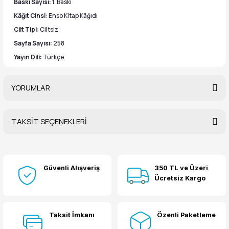
Baskı Sayısı:
1. Baskı
Kâğıt Cinsi:
Enso Kitap Kâğıdı
Cilt Tipi:
Ciltsiz
Sayfa Sayısı:
258
Yayın Dili:
Türkçe
YORUMLAR
TAKSİT SEÇENEKLERİ
Bu ürüne ilk yorumu siz yapın!
Güvenli Alışveriş
350 TL ve Üzeri
Yorum Yaz
Ücretsiz Kargo
Taksit İmkanı
Özenli Paketleme