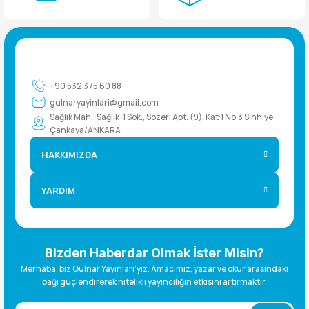
+90 532 375 60 88
gulnaryayinlari@gmail.com
Sağlık Mah., Sağlık-1 Sok., Sözeri Apt. (9), Kat:1 No:3 Sıhhiye-
Çankaya/ANKARA
HAKKIMIZDA
YARDIM
Bizden Haberdar Olmak İster Misin?
Merhaba, biz Gülnar Yayınları’yız. Amacımız, yazar ve okur arasındaki
bağı güçlendirerek nitelikli yayıncılığın etkisini artırmaktır.