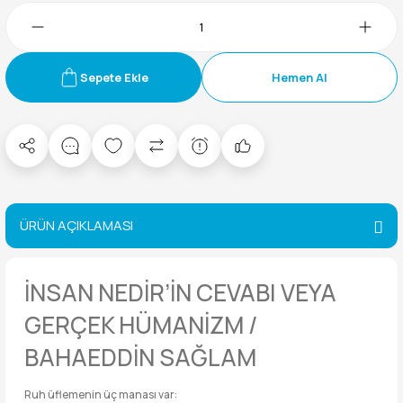
Sepete Ekle
Hemen Al
ÜRÜN AÇIKLAMASI
İNSAN NEDİR’İN CEVABI VEYA
GERÇEK HÜMANİZM /
BAHAEDDİN SAĞLAM
Ruh üflemenin üç manası var: