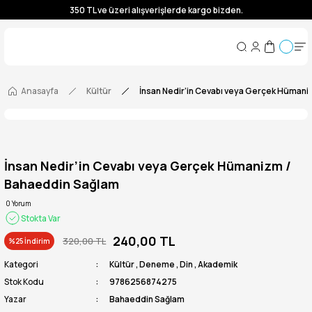
350 TL ve üzeri alışverişlerde kargo bizden.
350 TL ve üzeri alışverişlerde kargo bizden.
350 TL ve üzeri alışverişlerde kargo bizden.
350 TL ve üzeri alışverişlerde kargo bizden.
Anasayfa
Kültür
İnsan Nedir’in Cevabı veya Gerçek Hümani
İnsan Nedir’in Cevabı veya Gerçek Hümanizm /
Bahaeddin Sağlam
0 Yorum
Stokta Var
240,00 TL
320,00 TL
%25 İndirim
Kategori
Kültür
,
Deneme
,
Din
,
Akademik
Stok Kodu
9786256874275
Yazar
Bahaeddin Sağlam