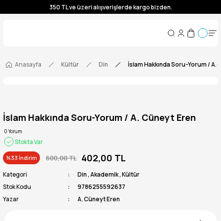
350 TL ve üzeri alışverişlerde kargo bizden.
350 TL ve üzeri alışverişlerde kargo bizden.
350 TL ve üzeri alışverişlerde kargo bizden.
350 TL ve üzeri alışverişlerde kargo bizden.
Anasayfa
Kültür
Din
İslam Hakkında Soru-Yorum / A. 
İslam Hakkında Soru-Yorum / A. Cüneyt Eren
0 Yorum
Stokta Var
402,00 TL
600,00 TL
%33 İndirim
Kategori
Din
,
Akademik
,
Kültür
Stok Kodu
9786255592637
Yazar
A. Cüneyt Eren