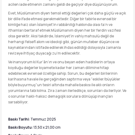
acilen iade etmenin zamanı geldi de geçiyor diye düşünüyorum.
Evet, Müslümanım diyen temsil ettiği değerleri çok daha güçlü ve açık
bir dille ifade etmesi gerekmektedir. Diğer bir tabirle evrensel bir
kimliğe haiz olan İslamiyet’in rabbâniliği hakkında olası ta’n ve
ithamları bertaraf etmek Müslümanım diyen her bir ferdin vazifesi
olsa gerektir. Aksi takdirde, İslamiyet’in vahiy mahsulü değil de
herhangi felsefî akım ve ideoloji gibi, günün muteber düşünce ve
kaynaklarından istifade edilerek ihdas edildiği dolayısıyla zamanla
revizeye ihtiyaç duyacağı zu’m edilecektir.
Ve inanıyorum ki Kur’ân’ın ve onu beyan eden hadislerin ortaya
koyduğu değerler kıyamete kadar her zaman dilimine hitap
edebilecek evrensel özelliğe sahip. Sorun, bu değerleri birilerinin
karihasına havale ile gerçeğinden saptırma veya “eskiler/büyükler
böyle buyurmuş”un tesiri altında mahalle baskısı ile aklı onların
yorumlarına tabi kılma. Zira zaman ilerledikçe, sorunları da ilerliyor. Ve
o sorunlar haklı-haksız demagojik sorulara dönüşüp inançları
sarsabiliyor.
Baskı Tarihi:
Temmuz 2025
Baskı Boyutu:
13,50 x 21,00 cm