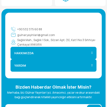
+90 532 375 60 88
gulnaryayinlari@gmail.com
Sağlık Mah., Sağlık-1 Sok., Sözeri Apt. (9), Kat:1 No:3 Sıhhiye-
Çankaya/ANKARA
HAKKIMIZDA
YARDIM
Bizden Haberdar Olmak İster Misin?
Merhaba, biz Gülnar Yayınları’yız. Amacımız, yazar ve okur arasındaki
bağı güçlendirerek nitelikli yayıncılığın etkisini artırmaktır.