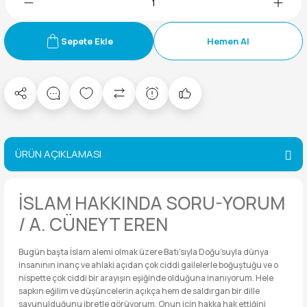
Sepete Ekle
Hemen Al
ÜRÜN AÇIKLAMASI
İSLAM HAKKINDA SORU-YORUM
/ A. CÜNEYT EREN
Bugün başta İslam alemi olmak üzere Batı’sıyla Doğu’suyla dünya
insanının inanç ve ahlaki açıdan çok ciddi gailelerle boğuştuğu ve o
nispette çok ciddi bir arayışın eşiğinde olduğuna inanıyorum. Hele
sapkın eğilim ve düşüncelerin açıkça hem de saldırgan bir dille
savunulduğunu ibretle görüyorum. Onun için hakka hak ettiğini