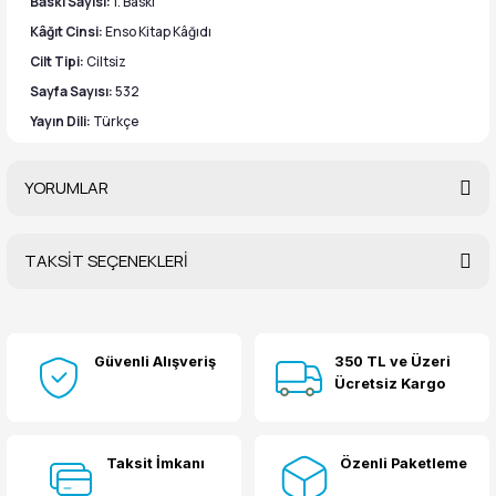
Baskı Sayısı:
1. Baskı
Kâğıt Cinsi:
Enso Kitap Kâğıdı
Cilt Tipi:
Ciltsiz
Sayfa Sayısı:
532
Yayın Dili:
Türkçe
YORUMLAR
TAKSİT SEÇENEKLERİ
Bu ürüne ilk yorumu siz yapın!
Güvenli Alışveriş
350 TL ve Üzeri
Yorum Yaz
Ücretsiz Kargo
Taksit İmkanı
Özenli Paketleme