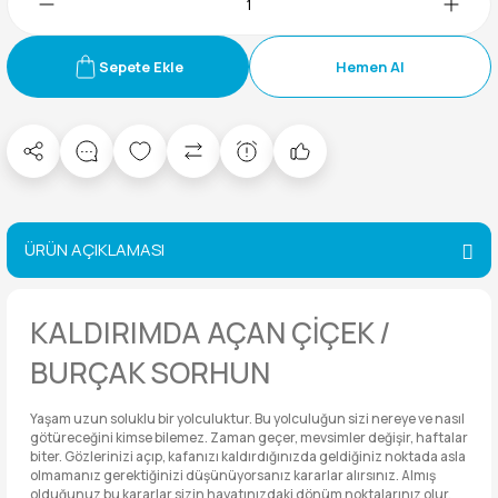
Sepete Ekle
Hemen Al
ÜRÜN AÇIKLAMASI
KALDIRIMDA AÇAN ÇİÇEK /
BURÇAK SORHUN
Yaşam uzun soluklu bir yolculuktur. Bu yolculuğun sizi nereye ve nasıl
götüreceğini kimse bilemez. Zaman geçer, mevsimler değişir, haftalar
biter. Gözlerinizi açıp, kafanızı kaldırdığınızda geldiğiniz noktada asla
olmamanız gerektiğinizi düşünüyorsanız kararlar alırsınız. Almış
olduğunuz bu kararlar sizin hayatınızdaki dönüm noktalarınız olur.