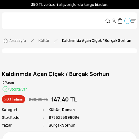
350 TL ve üzeri alışverişlerde kargo bizden.
350 TL ve üzeri alışverişlerde kargo bizden.
350 TL ve üzeri alışverişlerde kargo bizden.
350 TL ve üzeri alışverişlerde kargo bizden.
Anasayfa
Kültür
Kaldırımda Açan Çiçek / Burçak Sorhun
Kaldırımda Açan Çiçek / Burçak Sorhun
0 Yorum
Stokta Var
147,40 TL
220,00 TL
%33 İndirim
Kategori
Kültür
,
Roman
Stok Kodu
9786255996084
Yazar
Burçak Sorhun