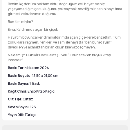
Benim üç dönüm noktam oldu; doğduğum evi, hayatı ve hiç
yaşayamadığım çocukluğumu yok saymak, sevdiğim insanın hayatıma
girmesi ve kızlarımın doğumu…
Ben kim miyim?
Erva. Kaldırımda açan bir çiçek.
Hayatım boyunca kendimi kaldırımda açan çiçeklere benzettim. Tüm
zorluklara rağmen, renkleri ve azmi ile hayatta “ben buradayım”
diyebilen ve açmaktan bir an olsun bile vazgeçmeyen.
Ne demişti Hünkâr Hacı Bektaş-ı Veli, “Okunacak en büyük kitap
insandır.”
Baskı Tarihi:
Kasım 2024
Baskı Boyutu:
13,50 x 21,00 cm
Baskı Sayısı:
1. Baskı
Kâğıt Cinsi:
Enso Kitap Kâğıdı
Cilt Tipi:
Ciltsiz
Sayfa Sayısı:
126
Yayın Dili:
Türkçe