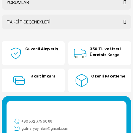
YORUMLAR
TAKSİT SEÇENEKLERİ
Bu ürüne ilk yorumu siz yapın!
Güvenli Alışveriş
350 TL ve Üzeri
Yorum Yaz
Ücretsiz Kargo
Taksit İmkanı
Özenli Paketleme
+90 532 375 60 88
gulnaryayinlari@gmail.com