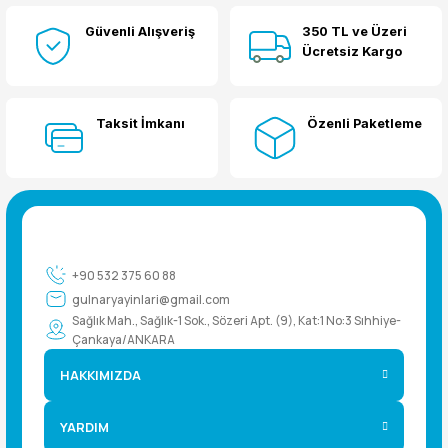
Güvenli Alışveriş
350 TL ve Üzeri
Yorum Yaz
Ücretsiz Kargo
Taksit İmkanı
Özenli Paketleme
+90 532 375 60 88
gulnaryayinlari@gmail.com
Sağlık Mah., Sağlık-1 Sok., Sözeri Apt. (9), Kat:1 No:3 Sıhhiye-
Çankaya/ANKARA
HAKKIMIZDA
YARDIM