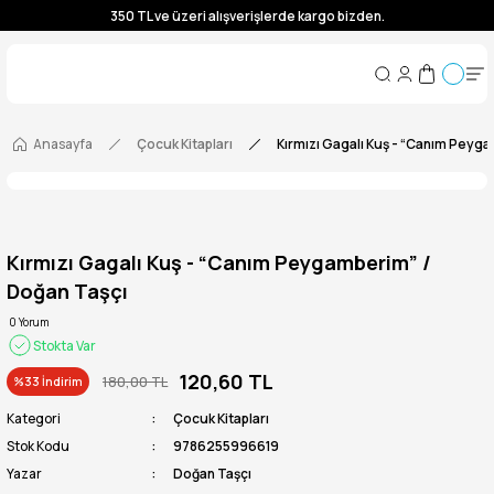
350 TL ve üzeri alışverişlerde kargo bizden.
350 TL ve üzeri alışverişlerde kargo bizden.
350 TL ve üzeri alışverişlerde kargo bizden.
350 TL ve üzeri alışverişlerde kargo bizden.
Anasayfa
Çocuk Kitapları
Kırmızı Gagalı Kuş - “Canım Peyg
Kırmızı Gagalı Kuş - “Canım Peygamberim” /
Doğan Taşçı
0 Yorum
Stokta Var
120,60 TL
180,00 TL
%33 İndirim
Kategori
Çocuk Kitapları
Stok Kodu
9786255996619
Yazar
Doğan Taşçı