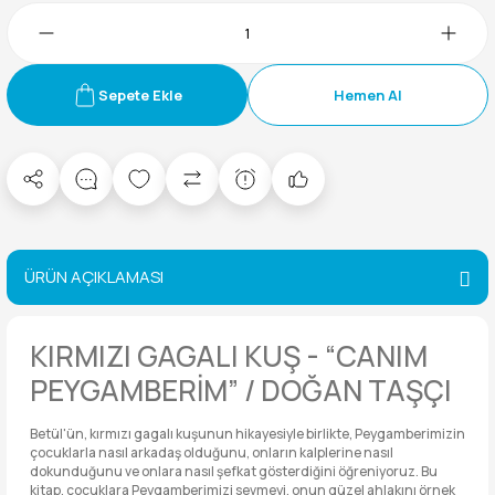
Sepete Ekle
Hemen Al
ÜRÜN AÇIKLAMASI
KIRMIZI GAGALI KUŞ - “CANIM
PEYGAMBERİM” / DOĞAN TAŞÇI
Betül'ün, kırmızı gagalı kuşunun hikayesiyle birlikte, Peygamberimizin
çocuklarla nasıl arkadaş olduğunu, onların kalplerine nasıl
dokunduğunu ve onlara nasıl şefkat gösterdiğini öğreniyoruz. Bu
kitap, çocuklara Peygamberimizi sevmeyi, onun güzel ahlakını örnek