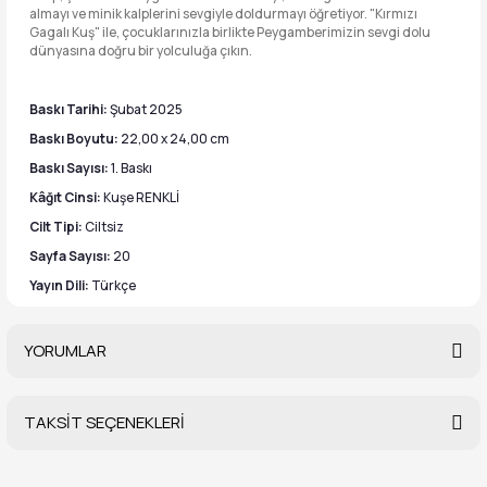
almayı ve minik kalplerini sevgiyle doldurmayı öğretiyor. "Kırmızı
Gagalı Kuş" ile, çocuklarınızla birlikte Peygamberimizin sevgi dolu
dünyasına doğru bir yolculuğa çıkın.
Baskı Tarihi:
Şubat 2025
Baskı Boyutu:
22,00 x 24,00 cm
Baskı Sayısı:
1. Baskı
Kâğıt Cinsi:
Kuşe RENKLİ
Cilt Tipi:
Ciltsiz
Sayfa Sayısı:
20
Yayın Dili:
Türkçe
YORUMLAR
TAKSİT SEÇENEKLERİ
Bu ürüne ilk yorumu siz yapın!