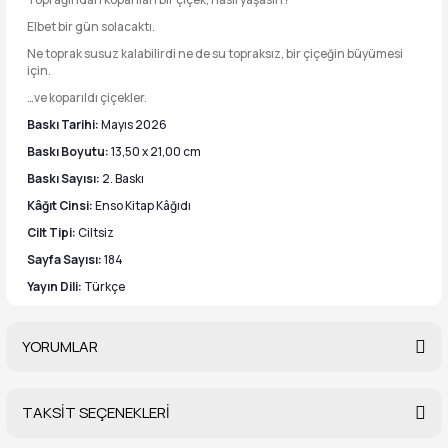
Elbet bir gün solacaktı.
Ne toprak susuz kalabilirdi ne de su topraksız, bir çiçeğin büyümesi
için.
…ve koparıldı çiçekler.
Baskı Tarihi:
Mayıs 2026
Baskı Boyutu:
13,50 x 21,00 cm
Baskı Sayısı:
2. Baskı
Kâğıt Cinsi:
Enso Kitap Kâğıdı
Cilt Tipi:
Ciltsiz
Sayfa Sayısı:
184
Yayın Dili:
Türkçe
YORUMLAR
TAKSİT SEÇENEKLERİ
Bu ürüne ilk yorumu siz yapın!