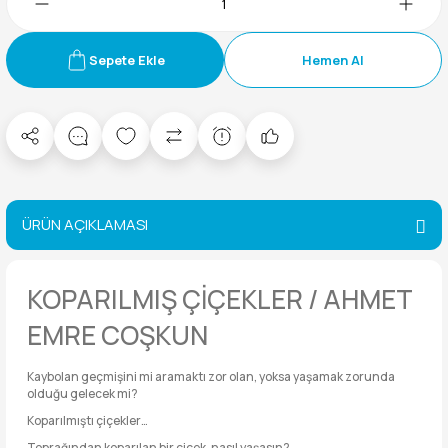
Sepete Ekle
Hemen Al
ÜRÜN AÇIKLAMASI
KOPARILMIŞ ÇİÇEKLER / AHMET
EMRE COŞKUN
Kaybolan geçmişini mi aramaktı zor olan, yoksa yaşamak zorunda
olduğu gelecek mi?
Koparılmıştı çiçekler…
Toprağından koparılan bir çiçek, nasıl yaşasın?