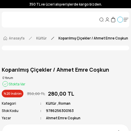
350 TL ve üzeri alışverişlerde kargo bizden.
350 TL ve üzeri alışverişlerde kargo bizden.
350 TL ve üzeri alışverişlerde kargo bizden.
350 TL ve üzeri alışverişlerde kargo bizden.
Anasayfa
Kültür
Koparılmış Çiçekler / Ahmet Emre Coşkun
Koparılmış Çiçekler / Ahmet Emre Coşkun
0 Yorum
Stokta Var
280,00 TL
350,00 TL
%20 İndirim
Kategori
Kültür
,
Roman
Stok Kodu
9786256300163
Yazar
Ahmet Emre Coşkun