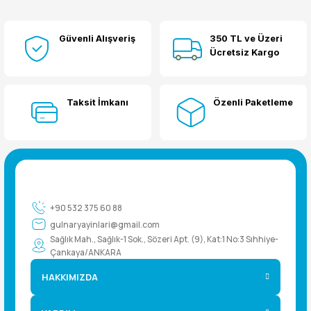
Güvenli Alışveriş
350 TL ve Üzeri
Yorum Yaz
Ücretsiz Kargo
Taksit İmkanı
Özenli Paketleme
+90 532 375 60 88
gulnaryayinlari@gmail.com
Sağlık Mah., Sağlık-1 Sok., Sözeri Apt. (9), Kat:1 No:3 Sıhhiye-
Çankaya/ANKARA
HAKKIMIZDA