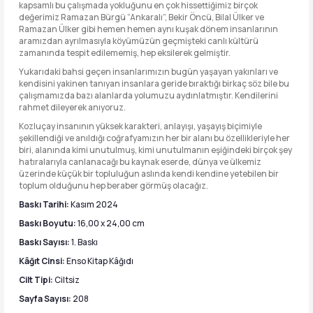
kapsamlı bu çalışmada yokluğunu en çok hissettiğimiz birçok
değerimiz Ramazan Bürgü “Ankaralı”, Bekir Öncü, Bilal Ülker ve
Ramazan Ülker gibi hemen hemen aynı kuşak dönem insanlarının
aramızdan ayrılmasıyla köyümüzün geçmişteki canlı kültürü
zamanında tespit edilememiş, hep eksilerek gelmiştir.
Yukarıdaki bahsi geçen insanlarımızın bugün yaşayan yakınları ve
kendisini yakinen tanıyan insanlara geride bıraktığı birkaç söz bile bu
çalışmamızda bazı alanlarda yolumuzu aydınlatmıştır. Kendilerini
rahmet dileyerek anıyoruz.
Kozluçay insanının yüksek karakteri, anlayışı, yaşayış biçimiyle
şekillendiği ve anıldığı coğrafyamızın her bir alanı bu özellikleriyle her
biri, alanında kimi unutulmuş, kimi unutulmanın eşiğindeki birçok şey
hatıralarıyla canlanacağı bu kaynak eserde, dünya ve ülkemiz
üzerinde küçük bir topluluğun aslında kendi kendine yetebilen bir
toplum olduğunu hep beraber görmüş olacağız.
Baskı Tarihi:
Kasım 2024
Baskı Boyutu:
16,00 x 24,00 cm
Baskı Sayısı:
1. Baskı
Kâğıt Cinsi:
Enso Kitap Kâğıdı
Cilt Tipi:
Ciltsiz
Sayfa Sayısı:
208