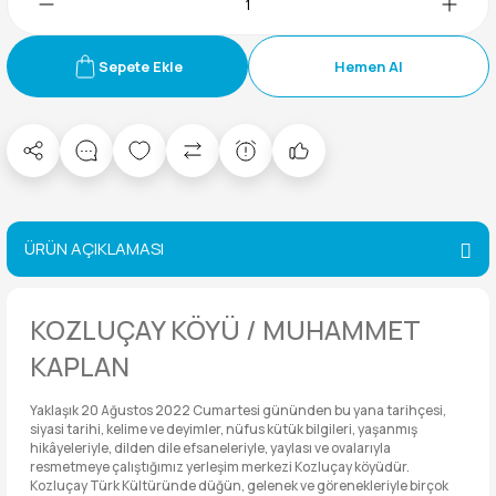
Sepete Ekle
Hemen Al
ÜRÜN AÇIKLAMASI
KOZLUÇAY KÖYÜ / MUHAMMET
KAPLAN
Yaklaşık 20 Ağustos 2022 Cumartesi gününden bu yana tarihçesi,
siyasi tarihi, kelime ve deyimler, nüfus kütük bilgileri, yaşanmış
hikâyeleriyle, dilden dile efsaneleriyle, yaylası ve ovalarıyla
resmetmeye çalıştığımız yerleşim merkezi Kozluçay köyüdür.
Kozluçay Türk Kültüründe düğün, gelenek ve görenekleriyle birçok