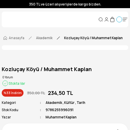
350 TL ve üzeri alışverişlerde kargo bizden.
350 TL ve üzeri alışverişlerde kargo bizden.
350 TL ve üzeri alışverişlerde kargo bizden.
350 TL ve üzeri alışverişlerde kargo bizden.
Anasayfa
Akademik
Kozluçay Köyü / Muhammet Kaplan
Kozluçay Köyü / Muhammet Kaplan
0 Yorum
Stokta Var
234,50 TL
350,00 TL
%33 İndirim
Kategori
Akademik
,
Kültür
,
Tarih
Stok Kodu
9786255996091
Yazar
Muhammet Kaplan