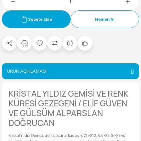
Sepete Ekle
Hemen Al
ÜRÜN AÇIKLAMASI
KRİSTAL YILDIZ GEMİSİ VE RENK
KÜRESİ GEZEGENİ / ELİF GÜVEN
VE GÜLSÜM ALPARSLAN
DOĞRUCAN
Kristal Yıldız Gemisi, dört cesur arkadaşın, Zh-X12, Azr-X8, Sr-X7 ve