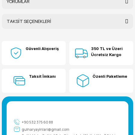
YORUMLAR
TAKSİT SEÇENEKLERİ
Bu ürüne ilk yorumu siz yapın!
Güvenli Alışveriş
350 TL ve Üzeri
Yorum Yaz
Ücretsiz Kargo
Taksit İmkanı
Özenli Paketleme
+90 532 375 60 88
gulnaryayinlari@gmail.com