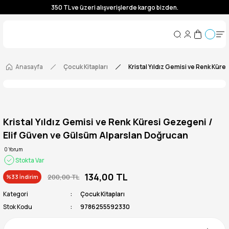
350 TL ve üzeri alışverişlerde kargo bizden.
350 TL ve üzeri alışverişlerde kargo bizden.
350 TL ve üzeri alışverişlerde kargo bizden.
350 TL ve üzeri alışverişlerde kargo bizden.
Anasayfa
Çocuk Kitapları
Kristal Yıldız Gemisi ve Renk Kür
Kristal Yıldız Gemisi ve Renk Küresi Gezegeni /
Elif Güven ve Gülsüm Alparslan Doğrucan
0 Yorum
Stokta Var
134,00 TL
200,00 TL
%33 İndirim
Kategori
Çocuk Kitapları
Stok Kodu
9786255592330