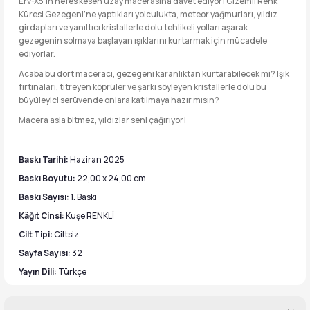
Erv-X5’in nefes kesen uzay macerasına davet ediyor! Gizemli Renk
Küresi Gezegeni’ne yaptıkları yolculukta, meteor yağmurları, yıldız
girdapları ve yanıltıcı kristallerle dolu tehlikeli yolları aşarak
gezegenin solmaya başlayan ışıklarını kurtarmak için mücadele
ediyorlar.
Acaba bu dört maceracı, gezegeni karanlıktan kurtarabilecek mi? Işık
fırtınaları, titreyen köprüler ve şarkı söyleyen kristallerle dolu bu
büyüleyici serüvende onlara katılmaya hazır mısın?
Macera asla bitmez, yıldızlar seni çağırıyor!
Baskı Tarihi:
Haziran 2025
Baskı Boyutu:
22,00 x 24,00 cm
Baskı Sayısı:
1. Baskı
Kâğıt Cinsi:
Kuşe RENKLİ
Cilt Tipi:
Ciltsiz
Sayfa Sayısı:
32
Yayın Dili:
Türkçe