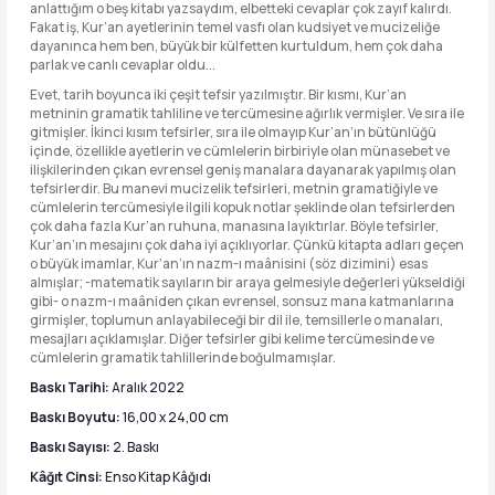
anlattığım o beş kitabı yazsaydım, elbetteki cevaplar çok zayıf kalırdı.
Fakat iş, Kur’an ayetlerinin temel vasfı olan kudsiyet ve mucizeliğe
dayanınca hem ben, büyük bir külfetten kurtuldum, hem çok daha
parlak ve canlı cevaplar oldu...
Evet, tarih boyunca iki çeşit tefsir yazılmıştır. Bir kısmı, Kur’an
metninin gramatik tahliline ve tercümesine ağırlık vermişler. Ve sıra ile
gitmişler. İkinci kısım tefsirler, sıra ile olmayıp Kur’an’ın bütünlüğü
içinde, özellikle ayetlerin ve cümlelerin birbiriyle olan münasebet ve
ilişkilerinden çıkan evrensel geniş manalara dayanarak yapılmış olan
tefsirlerdir. Bu manevi mucizelik tefsirleri, metnin gramatiğiyle ve
cümlelerin tercümesiyle ilgili kopuk notlar şeklinde olan tefsirlerden
çok daha fazla Kur’an ruhuna, manasına layıktırlar. Böyle tefsirler,
Kur’an’ın mesajını çok daha iyi açıklıyorlar. Çünkü kitapta adları geçen
o büyük imamlar, Kur’an’ın nazm-ı maânisini (söz dizimini) esas
almışlar; -matematik sayıların bir araya gelmesiyle değerleri yükseldiği
gibi- o nazm-ı maâniden çıkan evrensel, sonsuz mana katmanlarına
girmişler, toplumun anlayabileceği bir dil ile, temsillerle o manaları,
mesajları açıklamışlar. Diğer tefsirler gibi kelime tercümesinde ve
cümlelerin gramatik tahlillerinde boğulmamışlar.
Baskı Tarihi:
Aralık 2022
Baskı Boyutu:
16,00 x 24,00 cm
Baskı Sayısı:
2. Baskı
Kâğıt Cinsi:
Enso Kitap Kâğıdı