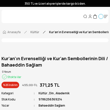
350 TL ve üzeri alışverişlerde kargo bizden.
350 TL ve üzeri alışverişlerde kargo bizden.
350 TL ve üzeri alışverişlerde kargo bizden.
350 TL ve üzeri alışverişlerde kargo bizden.
Anasayfa
Kültür
Kur'an'ın Evrenselliği ve Kur'an Sembollerin
Kur'an'ın Evrenselliği ve Kur'an Sembollerinin Dili /
Bahaeddin Sağlam
0 Yorum
Stokta Var
371,25 TL
495,00 TL
%25 İndirim
Kategori
Kültür
,
Din
,
Akademik
Stok Kodu
9786256369214
Yazar
Bahaeddin Sağlam