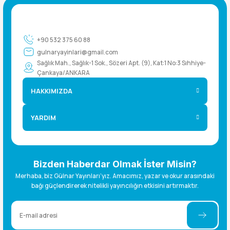
+90 532 375 60 88
gulnaryayinlari@gmail.com
Sağlık Mah., Sağlık-1 Sok., Sözeri Apt. (9), Kat:1 No:3 Sıhhiye-
Çankaya/ANKARA
HAKKIMIZDA
YARDIM
Bizden Haberdar Olmak İster Misin?
Merhaba, biz Gülnar Yayınları’yız. Amacımız, yazar ve okur arasındaki
bağı güçlendirerek nitelikli yayıncılığın etkisini artırmaktır.