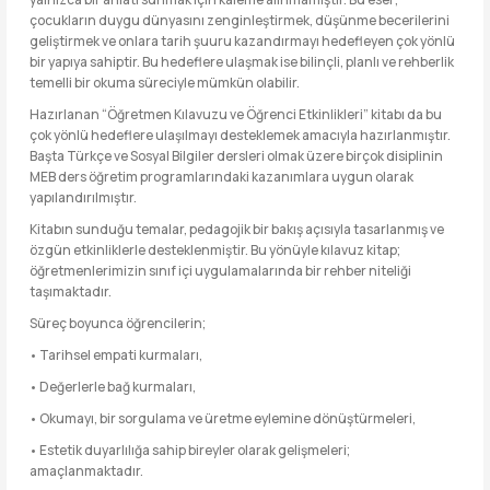
çocukların duygu dünyasını zenginleştirmek, düşünme becerilerini
geliştirmek ve onlara tarih şuuru kazandırmayı hedefleyen çok yönlü
bir yapıya sahiptir. Bu hedeflere ulaşmak ise bilinçli, planlı ve rehberlik
temelli bir okuma süreciyle mümkün olabilir.
Hazırlanan “Öğretmen Kılavuzu ve Öğrenci Etkinlikleri” kitabı da bu
çok yönlü hedeflere ulaşılmayı desteklemek amacıyla hazırlanmıştır.
Başta Türkçe ve Sosyal Bilgiler dersleri olmak üzere birçok disiplinin
MEB ders öğretim programlarındaki kazanımlara uygun olarak
yapılandırılmıştır.
Kitabın sunduğu temalar, pedagojik bir bakış açısıyla tasarlanmış ve
özgün etkinliklerle desteklenmiştir. Bu yönüyle kılavuz kitap;
öğretmenlerimizin sınıf içi uygulamalarında bir rehber niteliği
taşımaktadır.
Süreç boyunca öğrencilerin;
• Tarihsel empati kurmaları,
• Değerlerle bağ kurmaları,
• Okumayı, bir sorgulama ve üretme eylemine dönüştürmeleri,
• Estetik duyarlılığa sahip bireyler olarak gelişmeleri;
amaçlanmaktadır.