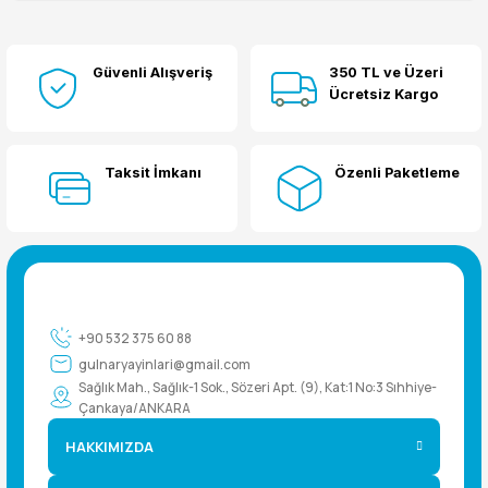
Bu ürüne ilk yorumu siz yapın!
Güvenli Alışveriş
350 TL ve Üzeri
Yorum Yaz
Ücretsiz Kargo
Taksit İmkanı
Özenli Paketleme
+90 532 375 60 88
gulnaryayinlari@gmail.com
Sağlık Mah., Sağlık-1 Sok., Sözeri Apt. (9), Kat:1 No:3 Sıhhiye-
Çankaya/ANKARA
HAKKIMIZDA