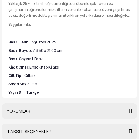
Yaklaşık 25 yıllık tarih öğretmenliği tecrübemle şekillenen bu
çalışmanın öğrencilerimize ilham veren bir okuma serüveni yaşatması
ve siz değerli meslektaşlarıma nitelikli bir yol arkadaşı olması dileğiyle…
Saygılarımla.
Baskı Tarihi:
Ağustos 2025
Baskı Boyutu:
13,50 x 21,00 cm
Baskı Sayısı:
1. Baskı
Kâğıt Cinsi:
Enso Kitap Kâğıdı
Cilt Tipi:
Ciltsiz
Sayfa Sayısı:
96
Yayın Dili:
Türkçe
YORUMLAR
TAKSİT SEÇENEKLERİ