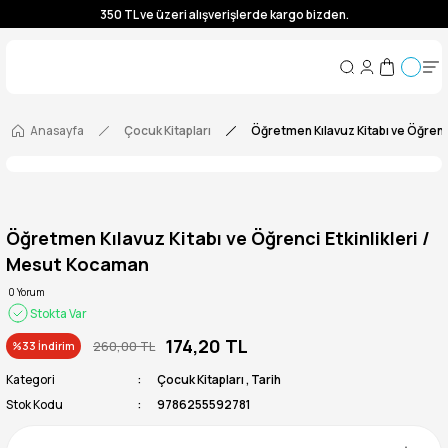
350 TL ve üzeri alışverişlerde kargo bizden.
350 TL ve üzeri alışverişlerde kargo bizden.
350 TL ve üzeri alışverişlerde kargo bizden.
350 TL ve üzeri alışverişlerde kargo bizden.
Anasayfa
Çocuk Kitapları
Öğretmen Kılavuz Kitabı ve Öğrenc
Öğretmen Kılavuz Kitabı ve Öğrenci Etkinlikleri /
Mesut Kocaman
0 Yorum
Stokta Var
174,20 TL
260,00 TL
%33 İndirim
Kategori
Çocuk Kitapları
,
Tarih
Stok Kodu
9786255592781