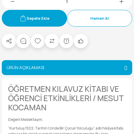
Sepete Ekle
Hemen Al
ÜRÜN AÇIKLAMASI
ÖĞRETMEN KILAVUZ KİTABI VE
ÖĞRENCİ ETKİNLİKLERİ / MESUT
KOCAMAN
Değerli Meslektaşım,
“Kurtuluş 1922: Tarihin İzinde Bir Çocuk Yolculuğu” adlı hikâye kitabı,
yalnızca bir anlatı sunmak için kaleme alınmamıştır. Bu eser;