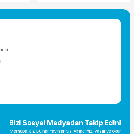
mesi
i
Bizi Sosyal Medyadan Takip Edin!
Merhaba, biz Gülnar Yayınları’yız. Amacımız, yazar ve okur