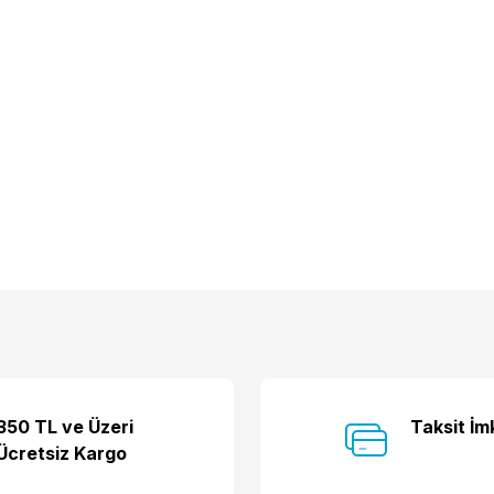
Bu ürüne ilk yorumu siz yapın!
350 TL ve Üzeri
Taksit İm
Ücretsiz Kargo
Yorum Yaz