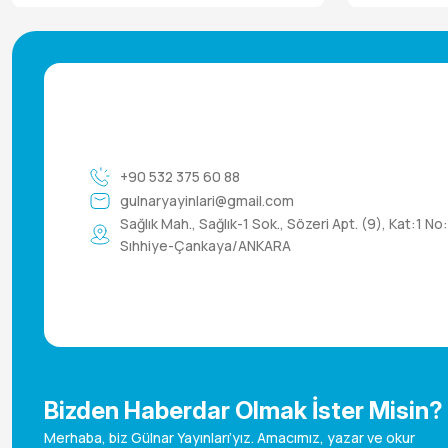
+90 532 375 60 88
gulnaryayinlari@gmail.com
Sağlık Mah., Sağlık-1 Sok., Sözeri Apt. (9), Kat:1 No
Sıhhiye-Çankaya/ANKARA
Bizden Haberdar Olmak İster Misin?
Merhaba, biz Gülnar Yayınları’yız. Amacımız, yazar ve okur