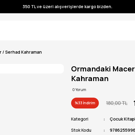
350 TL ve üzeri alışverişlerde kargo bizden.
350 TL ve üzeri alışverişlerde kargo bizden.
350 TL ve üzeri alışverişlerde kargo bizden.
350 TL ve üzeri alışverişlerde kargo bizden.
r / Serhad Kahraman
Ormandaki Macera
Kahraman
0 Yorum
180,00 TL
%33 İndirim
Kategori
Çocuk Kitapl
Stok Kodu
978625599