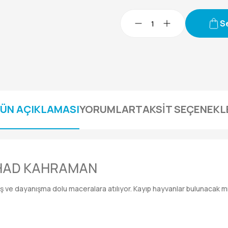
S
ÜN AÇIKLAMASI
YORUMLAR
TAKSİT SEÇENEKL
RHAD KAHRAMAN
rış ve dayanışma dolu maceralara atılıyor. Kayıp hayvanlar bulunacak 