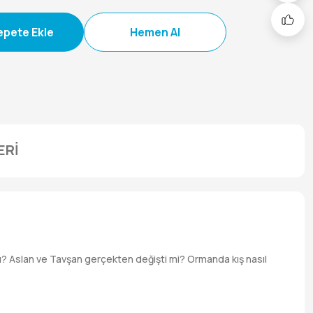
epete Ekle
Hemen Al
ERİ
mı? Aslan ve Tavşan gerçekten değişti mi? Ormanda kış nasıl