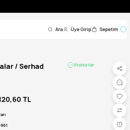
Ara
Üye Girişi
Sepetim
lar / Serhad
Stokta Var
120,60 TL
arı
6961