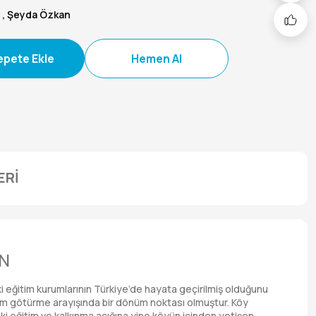
u
,
Şeyda Özkan
epete Ekle
Hemen Al
ERİ
AN
ki eğitim kurumlarının Türkiye’de hayata geçirilmiş olduğunu
itim götürme arayışında bir dönüm noktası olmuştur. Köy
ki eğitim ve kalkınma açığına yine köyün içinden yetişen