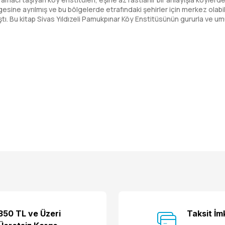
lgesine ayrılmış ve bu bölgelerde etrafındaki şehirler için merkez olab
mıştı. Bu kitap Sivas Yıldızeli Pamukpınar Köy Enstitüsünün gururla ve u
Bu ürüne ilk yorumu siz yapın!
350 TL ve Üzeri
Taksit İm