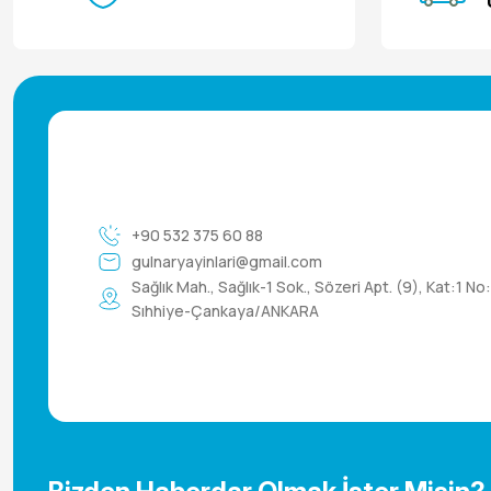
+90 532 375 60 88
gulnaryayinlari@gmail.com
Sağlık Mah., Sağlık-1 Sok., Sözeri Apt. (9), Kat:1 No
Sıhhiye-Çankaya/ANKARA