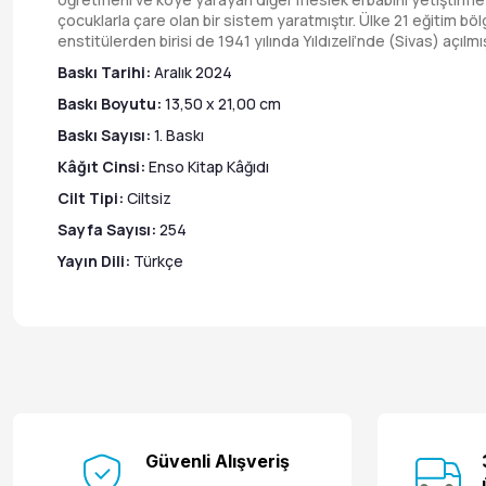
çocuklarla çare olan bir sistem yaratmıştır. Ülke 21 eğitim bö
enstitülerden birisi de 1941 yılında Yıldızeli’nde (Sivas) açıl
Baskı Tarihi:
Aralık 2024
Baskı Boyutu:
13,50 x 21,00 cm
Baskı Sayısı:
1. Baskı
Kâğıt Cinsi:
Enso Kitap Kâğıdı
Cilt Tipi:
Ciltsiz
Sayfa Sayısı:
254
Yayın Dili:
Türkçe
Güvenli Alışveriş