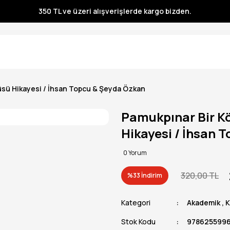
350 TL ve üzeri alışverişlerde kargo bizden.
350 TL ve üzeri alışverişlerde kargo bizden.
350 TL ve üzeri alışverişlerde kargo bizden.
350 TL ve üzeri alışverişlerde kargo bizden.
üsü Hikayesi / İhsan Topcu & Şeyda Özkan
Pamukpınar Bir Kö
Hikayesi / İhsan 
0 Yorum
320,00 TL
%33 İndirim
Kategori
Akademik
,
K
Stok Kodu
978625599