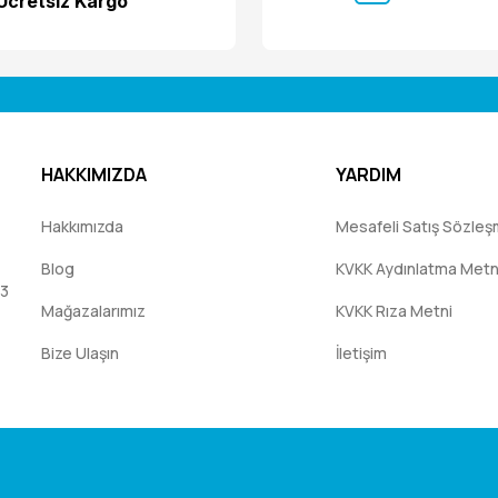
Ücretsiz Kargo
Yorum Yaz
HAKKIMIZDA
YARDIM
Hakkımızda
Mesafeli Satış Sözleş
Blog
KVKK Aydınlatma Metn
:3
Mağazalarımız
KVKK Rıza Metni
Bize Ulaşın
İletişim