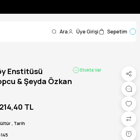
Ara
Üye Girişi
Sepetim
y Enstitüsü
Stokta Var
Topcu & Şeyda Özkan
214,40 TL
ültür
,
Tarih
6145