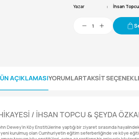
Yazar
İhsan Topc
S
ÜN AÇIKLAMASI
YORUMLAR
TAKSİT SEÇENEKL
HİKAYESİ / İHSAN TOPCU & ŞEYDA ÖZK
John Dewey’in Köy Enstitülerine yaptığı bir ziyaret sırasında hayalinde
eri yeni kurulmuş olan Cumhuriyetin eğitim seferberliğinde ve köye eğ
acı taşıyan köy enstitüleri, eşine az rastlanır bir anlayışla köylerde