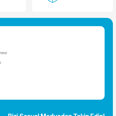
mesi
i