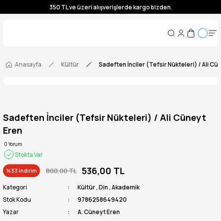
350 TL ve üzeri alışverişlerde kargo bizden.
350 TL ve üzeri alışverişlerde kargo bizden.
350 TL ve üzeri alışverişlerde kargo bizden.
350 TL ve üzeri alışverişlerde kargo bizden.
Anasayfa
Kültür
Sadeften İnciler (Tefsir Nükteleri) / Ali Cü
Sadeften İnciler (Tefsir Nükteleri) / Ali Cüneyt
Eren
0 Yorum
Stokta Var
536,00 TL
800,00 TL
%33 İndirim
Kategori
Kültür
,
Din
,
Akademik
Stok Kodu
9786258649420
Yazar
A. Cüneyt Eren