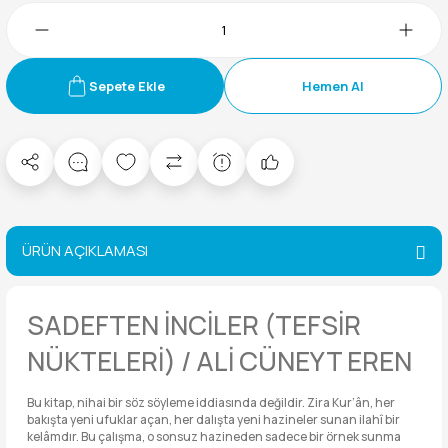
Sepete Ekle
Hemen Al
ÜRÜN AÇIKLAMASI
SADEFTEN İNCİLER (TEFSİR
NÜKTELERİ) / ALİ CÜNEYT EREN
Bu kitap, nihai bir söz söyleme iddiasında değildir. Zira Kur’ân, her
bakışta yeni ufuklar açan, her dalışta yeni hazineler sunan ilahî bir
kelâmdır. Bu çalışma, o sonsuz hazineden sadece bir örnek sunma