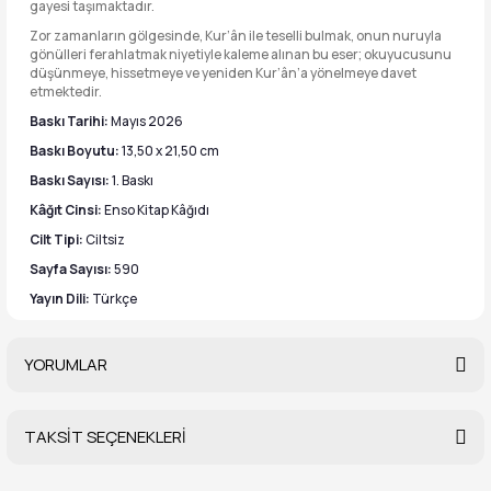
gayesi taşımaktadır.
Zor zamanların gölgesinde, Kur’ân ile teselli bulmak, onun nuruyla
gönülleri ferahlatmak niyetiyle kaleme alınan bu eser; okuyucusunu
düşünmeye, hissetmeye ve yeniden Kur’ân’a yönelmeye davet
etmektedir.
Baskı Tarihi:
Mayıs 2026
Baskı Boyutu:
13,50 x 21,50 cm
Baskı Sayısı:
1. Baskı
Kâğıt Cinsi:
Enso Kitap Kâğıdı
Cilt Tipi:
Ciltsiz
Sayfa Sayısı:
590
Yayın Dili:
Türkçe
YORUMLAR
TAKSİT SEÇENEKLERİ
Bu ürüne ilk yorumu siz yapın!