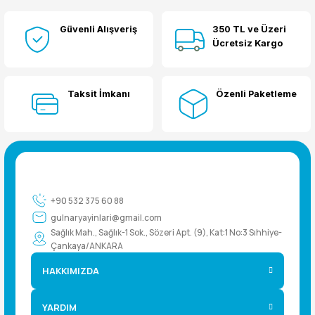
Güvenli Alışveriş
350 TL ve Üzeri
Yorum Yaz
Ücretsiz Kargo
Taksit İmkanı
Özenli Paketleme
+90 532 375 60 88
gulnaryayinlari@gmail.com
Sağlık Mah., Sağlık-1 Sok., Sözeri Apt. (9), Kat:1 No:3 Sıhhiye-
Çankaya/ANKARA
HAKKIMIZDA
YARDIM