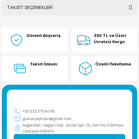
TAKSİT SEÇENEKLERİ
Bu ürüne ilk yorumu siz yapın!
Güvenli Alışveriş
350 TL ve Üzeri
Yorum Yaz
Ücretsiz Kargo
Taksit İmkanı
Özenli Paketleme
+90 532 375 60 88
gulnaryayinlari@gmail.com
Sağlık Mah., Sağlık-1 Sok., Sözeri Apt. (9), Kat:1 No:3 Sıhhiye-
Çankaya/ANKARA