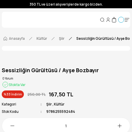
350 TL ve üzeri alışverişlerde kargo bizden.
350 TL ve üzeri alışverişlerde kargo bizden.
350 TL ve üzeri alışverişlerde kargo bizden.
350 TL ve üzeri alışverişlerde kargo bizden.
Anasayfa
Kültür
Şiir
Sessizliğin Gürültüsü / Ayşe Boz
Sessizliğin Gürültüsü / Ayşe Bozbayır
0 Yorum
Stokta Var
167,50 TL
250,00 TL
%33 İndirim
Kategori
Şiir
,
Kültür
Stok Kodu
9786255592484