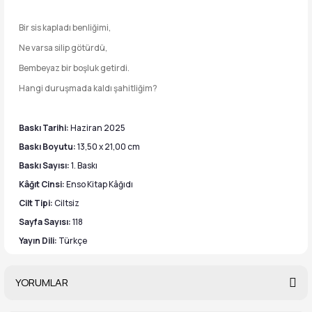
Bir sis kapladı benliğimi,
Ne varsa silip götürdü,
Bembeyaz bir boşluk getirdi.
Hangi duruşmada kaldı şahitliğim?
Baskı Tarihi:
Haziran 2025
Baskı Boyutu:
13,50 x 21,00 cm
Baskı Sayısı:
1. Baskı
Kâğıt Cinsi:
Enso Kitap Kâğıdı
Cilt Tipi:
Ciltsiz
Sayfa Sayısı:
118
Yayın Dili:
Türkçe
YORUMLAR