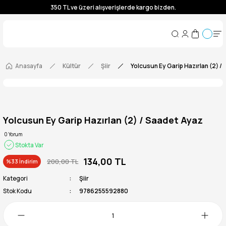
350 TL ve üzeri alışverişlerde kargo bizden.
350 TL ve üzeri alışverişlerde kargo bizden.
350 TL ve üzeri alışverişlerde kargo bizden.
350 TL ve üzeri alışverişlerde kargo bizden.
Anasayfa
Kültür
Şiir
Yolcusun Ey Garip Hazırlan (2) /
Yolcusun Ey Garip Hazırlan (2) / Saadet Ayaz
0 Yorum
Stokta Var
134,00 TL
200,00 TL
%33 İndirim
Kategori
Şiir
Stok Kodu
9786255592880