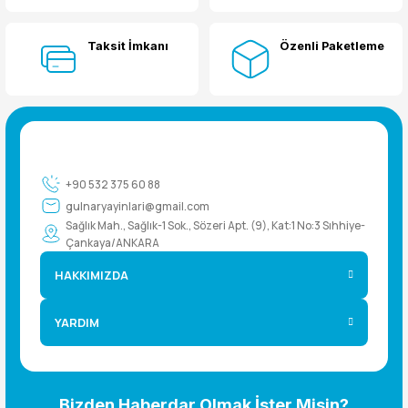
Taksit İmkanı
Özenli Paketleme
+90 532 375 60 88
gulnaryayinlari@gmail.com
Sağlık Mah., Sağlık-1 Sok., Sözeri Apt. (9), Kat:1 No:3 Sıhhiye-
Çankaya/ANKARA
HAKKIMIZDA
YARDIM
Bizden Haberdar Olmak İster Misin?