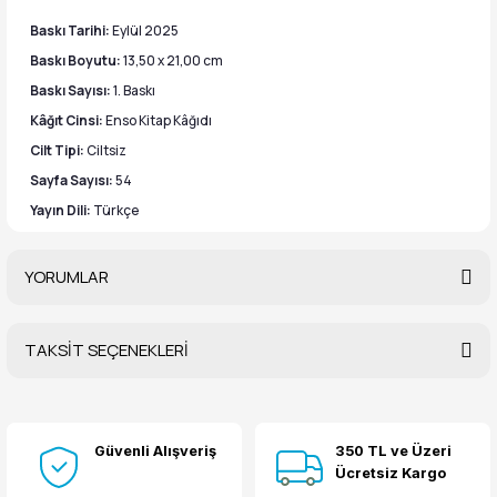
Baskı Tarihi:
Eylül 2025
Baskı Boyutu:
13,50 x 21,00 cm
Baskı Sayısı:
1. Baskı
Kâğıt Cinsi:
Enso Kitap Kâğıdı
Cilt Tipi:
Ciltsiz
Sayfa Sayısı:
54
Yayın Dili:
Türkçe
YORUMLAR
TAKSİT SEÇENEKLERİ
Bu ürüne ilk yorumu siz yapın!
Güvenli Alışveriş
350 TL ve Üzeri
Yorum Yaz
Ücretsiz Kargo