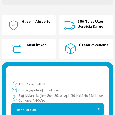
Bu ürüne ilk yorumu siz yapın!
Güvenli Alışveriş
350 TL ve Üzeri
Yorum Yaz
Ücretsiz Kargo
Taksit İmkanı
Özenli Paketleme
+90 532 375 60 88
gulnaryayinlari@gmail.com
Sağlık Mah., Sağlık-1 Sok., Sözeri Apt. (9), Kat:1 No:3 Sıhhiye-
Çankaya/ANKARA
HAKKIMIZDA