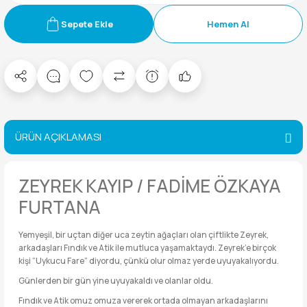
Sepete Ekle
Hemen Al
ÜRÜN AÇIKLAMASI
ZEYREK KAYIP / FADİME ÖZKAYA
FURTANA
Yemyeşil, bir uçtan diğer uca zeytin ağaçları olan çiftlikte Zeyrek,
arkadaşları Fındık ve Atik ile mutluca yaşamaktaydı. Zeyrek’e birçok
kişi “Uykucu Fare” diyordu, çünkü olur olmaz yerde uyuyakalıyordu.
Günlerden bir gün yine uyuyakaldı ve olanlar oldu.
Fındık ve Atik omuz omuza vererek ortada olmayan arkadaşlarını