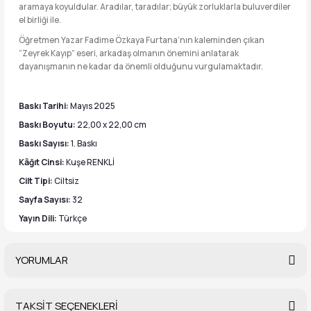
aramaya koyuldular. Aradılar, taradılar; büyük zorluklarla buluverdiler
el birliği ile.
Öğretmen Yazar Fadime Özkaya Furtana’nın kaleminden çıkan
“Zeyrek Kayıp” eseri, arkadaş olmanın önemini anlatarak
dayanışmanın ne kadar da önemli olduğunu vurgulamaktadır.
Baskı Tarihi:
Mayıs 2025
Baskı Boyutu:
22,00 x 22,00 cm
Baskı Sayısı:
1. Baskı
Kâğıt Cinsi:
Kuşe RENKLİ
Cilt Tipi:
Ciltsiz
Sayfa Sayısı:
32
Yayın Dili:
Türkçe
YORUMLAR
TAKSİT SEÇENEKLERİ