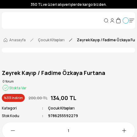
350 TL ve üzeri alışverişlerde kargo bizden.
350 TL ve üzeri alışverişlerde kargo bizden.
350 TL ve üzeri alışverişlerde kargo bizden.
350 TL ve üzeri alışverişlerde kargo bizden.
Anasayfa
Çocuk Kitapları
Zeyrek Kayıp / Fadime Özkaya Fur
Zeyrek Kayıp / Fadime Özkaya Furtana
0 Yorum
Stokta Var
134,00 TL
200,00 TL
%33 İndirim
Kategori
Çocuk Kitapları
Stok Kodu
9786255592279