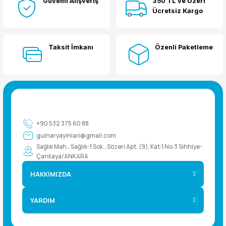
Güvenli Alışveriş
350 TL ve Üzeri
Ücretsiz Kargo
Taksit İmkanı
Özenli Paketleme
+90 532 375 60 88
gulnaryayinlari@gmail.com
Sağlık Mah., Sağlık-1 Sok., Sözeri Apt. (9), Kat:1 No:3 Sıhhiye-
Çankaya/ANKARA
HAKKIMIZDA
YARDIM