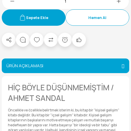
Sepete Ekle
Hemen Al
ÜRÜN AÇIKLAMASI
HİÇ BÖYLE DÜŞÜNMEMİŞTİM /
AHMET SANDAL
Öncelikle ve özellikle belirtmek isterim ki, bu kitap bir “kişisel gelişim”
kitabı değildir. Bu kitap bir “içsel gelişim” kitabıdır. Kişisel gelişim
kitaplarının başkalarını motive etmeye çalışan ve mutlak başarıyı
hedefleyen bir yapısı var. Hatta başarıyı “bir ideoloji ve bir tabu” gibi
gören yanlışları vardır. Halbuki, kendisinin içsel yapısını ve manevi