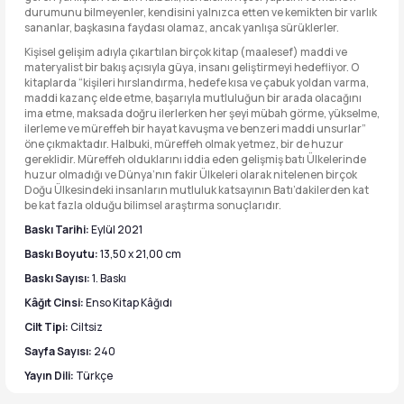
durumunu bilmeyenler, kendisini yalnızca etten ve kemikten bir varlık
sananlar, başkasına faydası olamaz, ancak yanlışa sürüklerler.
Kişisel gelişim adıyla çıkartılan birçok kitap (maalesef) maddi ve
materyalist bir bakış açısıyla güya, insanı geliştirmeyi hedefliyor. O
kitaplarda “kişileri hırslandırma, hedefe kısa ve çabuk yoldan varma,
maddi kazanç elde etme, başarıyla mutluluğun bir arada olacağını
ima etme, maksada doğru ilerlerken her şeyi mübah görme, yükselme,
ilerleme ve müreffeh bir hayat kavuşma ve benzeri maddi unsurlar”
öne çıkmaktadır. Halbuki, müreffeh olmak yetmez, bir de huzur
gereklidir. Müreffeh olduklarını iddia eden gelişmiş batı Ülkelerinde
huzur olmadığı ve Dünya’nın fakir Ülkeleri olarak nitelenen birçok
Doğu Ülkesindeki insanların mutluluk katsayının Batı’dakilerden kat
be kat fazla olduğu bilimsel araştırma sonuçlarıdır.
Baskı Tarihi:
Eylül 2021
Baskı Boyutu:
13,50 x 21,00 cm
Baskı Sayısı:
1. Baskı
Kâğıt Cinsi:
Enso Kitap Kâğıdı
Cilt Tipi:
Ciltsiz
Sayfa Sayısı:
240
Yayın Dili:
Türkçe